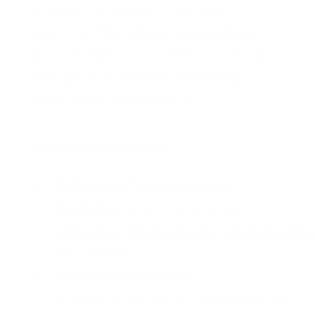
verbessert werden kann. Die oben
genannten Tipps können dazu beitragen,
den Tiefschlafanteil zu erhöhen und somit
die allgemeine Schlafqualität und das
Wohlbefinden zu verbessern.
Weiterführende Quellen
Einfluss von Tiefschlaf auf das
Gedächtnis:
https://www.thieme-
connect.com/products/ejournals/abstract/10.1
2007-996148
Blaues Licht und Schlaf:
https://pubmed.ncbi.nlm.nih.gov/36051910/