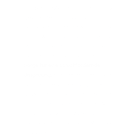
zur gleichen Zeit ins Bett und stehe zur
gleichen Zeit auf - auch am
Wochenende. Dadurch wird Dein innerer
Schlaf-Wach-Rhythmus stabilisiert und
es fällt Deinem Körper leichter, die
Tiefschlafphase zu erreichen.
Sorge für eine schlaffördernde
Umgebung:
Achte darauf, dass Dein
Schlafzimmer dunkel, ruhig und kühl ist.
Nutze Hilfsmittel wie Ohrstöpsel und
Schlafmasken, um während der Nacht
möglichst ungestört zu sein und
investiere in eine bequeme Matratze
und Kissen.