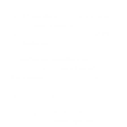
trotz ausreichender Schlafdauer.
Schwierigkeiten
bei der
Konzentration
und
Gedächtnisleistung
.
Stimmungsschwankungen und
erhöhte
Reizbarkeit
.
Ein
langfristiges Gesundheitsrisiko
von zu
wenig Tiefschlaf sind
Herz-Kreislauf-
Erkrankungen
und Gewichtszunahme.
Wie kann man Tiefschlaf messen?
Heutzutage ermöglichen moderne
Technologien wie
Schlaf-Apps und