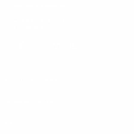
hello@mysheepi.de
TELEFON
+49 155 600 47768
FOLGEN SIE UNS
Facebook
YouTube
Instagram
LinkedIn
BELIEBTE KATEGORIEN
UNSERE BESTSELLER
FÜR DICH