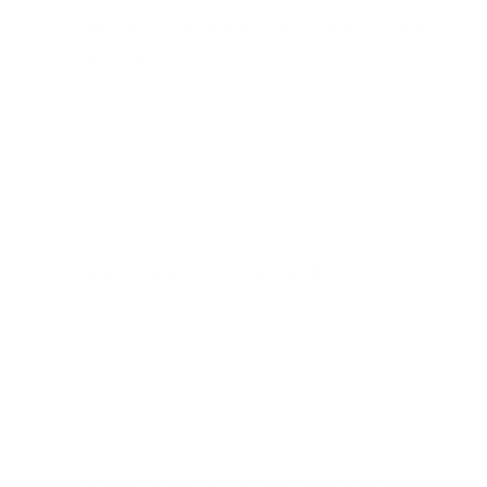
Nutze Entspannungstechniken vor dem
Schlafen
: Praktiziere vor dem
Schlafengehen beruhigende Aktivitäten
wie Meditation, sanfte Yoga-Übungen
oder Atemübungen, um den Geist zu
beruhigen und den Übergang in den
Tiefschlaf zu erleichtern.
Meide elektronische Geräte:
Lege Dein
Smartphone und Deinen Computer
mindestens eine Stunde vor dem
Schlafengehen weg. Das
blaue Licht
verhindert die Produktion des
Schlafhormons Melatonins und
erschwert Deinem Körper damit das