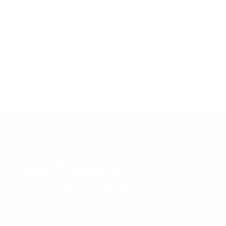
Mehr Erfahren
89€
KIDS Kinderkissen
Verkaufspre
Mehr Erfahren
KONTAKT
Wir freuen uns
von Dir zu hören.
E-MAIL