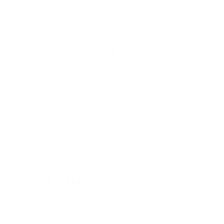
Abnehmende Schlafqualität im Alter:
https://pubmed.ncbi.nlm.nih.gov/35886309/
Der Einfluss von schlechtem Schlaf auf
die physische Verfassung bei älteren
Menschen:
https://pubmed.ncbi.nlm.nih.gov/33223446/
Zurück zum Blog
Teilen