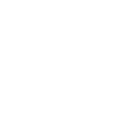
Wie viel Tiefschlaf ist normal?
Der Tiefschlaf ist ein essentieller Teil unseres
Schlafes und ist besonders wichtig für die
physische Erholung und die
Gedächtniskonsolidierung.
Welche Dauer von Tiefschlaf normal ist,
hängt von Deiner Lebensphase ab:
Gesunde Erwachsene
verbringen
normalerweise 20% des Schlafes im
Tiefschlaf. Das sind
ca. 90 Minuten
jede
Nacht.