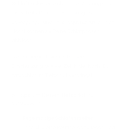
Schlaftracker
eine objektive Messung des
Tiefschlafs. Durch die Erfassung von
Bewegungs- und Herzfrequenzmuster in der
Nacht können sie Deine Schlafphasen
abbilden.
Dies ermöglicht Dir eine bessere
Einschätzung, wie viel Zeit in der Nacht Du
tatsächlich im Tiefschlaf verbringst
5 Tipps, um Deinen Tiefschlaf zu
verbessern
Regelmäßige Schlafenszeiten:
Entwickle eine Routine, gehe jeden Tag