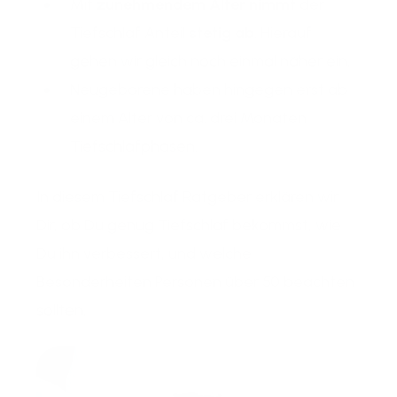
Mit
zunehmendem Alter
nimmt
der
Tiefschlaf Anteil
stetig ab
. Hierauf
gehen wir gleich noch einmal näher ein.
Neugeborene haben
hingegen erst ab
einem Alter von ca. drei Monaten
Tiefschlafphasen.
In diesem Tiefschlaf Ratgeber erklären wir
Dir, ob Du genug Tiefschlaf bekommst, wie
Du ihn verbessert, und welche
Besonderheiten Personen über 50 beachten
sollten.