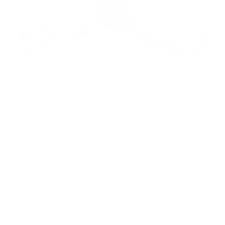
Symptome von zu wenig Tiefschlaf
Neben dem Alter beeinflussen auch Faktoren
wie der
allgemeine Gesundheitszustand,
Lebensstil und Dein Stresslevel
die Dauer des
Tiefschlafs. Einen unzureichender Tiefschlaf
kannst Du aber an verschiedenen
Symptomen erkennen, darunter:
Anhaltende Müdigkeit
und Erschöpfung