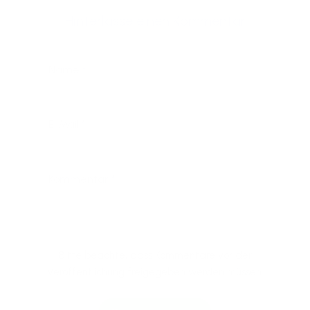
Hinterlasse einen Kommentar
Name
*
E-Mail
*
Kommentar
*
Bitte beachte, dass Kommentare vor der
Veröffentlichung freigegeben werden müssen.