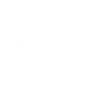
Kommentar posten
Lars Reimann
Bei mySheepi geht es nicht nur um Kissen – es geht
darum, wie Du Dich fühlst, wenn Du Dich in sie
kuschelst. Es geht darum, dass Du jeden Morgen
erholt aufwachst und bereit bist, den Tag mit neuer
Energie zu begrüßen.