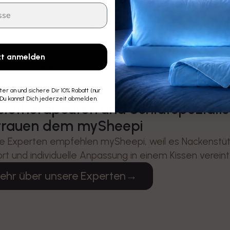
zt anmelden
4,70
Exzellent (
653 Bewertungen
)
r an und sichere Dir 10% Rabatt (nur
 Du kannst Dich jederzeit abmelden.
siotherapeuten und Schlafspezialis
trauen dem mySheepi
e Experten empfehlen mySheepi, weil es Nackenstüt
rt und individuelle Anpassung in einem Kissen vereint
ehr über unsere Experten
→