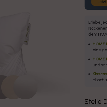
Erlebe je
Nackenent
dem HO
HOME K
eine ge
HOME 
und sor
Kissen
abscha
Stelle