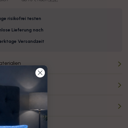
ge risikofrei testen
nlose Lieferung nach
erktage Versandzeit
aterialien
Waschhinweise
& Rückgabe