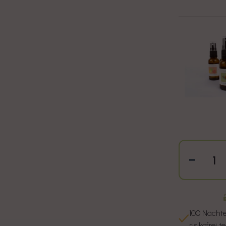
Verri
100 Nächt
risikofrei t