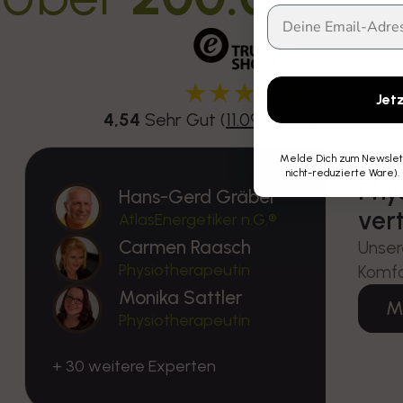
Jet
4,54
Sehr Gut (
11.092 Bewertungen
)
Melde Dich zum Newslette
nicht-reduzierte Ware).
Phy
Hans-Gerd Gräber
ver
AtlasEnergetiker n.G.®
Carmen Raasch
Unser
Physiotherapeutin
Komfo
Monika Sattler
M
Physiotherapeutin
+ 30 weitere Experten