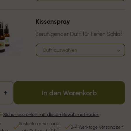
Kissenspray
Beruhigender Duft für tiefen Schlaf
Duft auswählen
In den Warenkorb
ngere die Menge für HOME Nackenki
Erhöhe die Menge für HOME Nacke
Sicher bezahlen mit diesen Bezahlmethoden
e
Kostenloser Versand
3-4 Werktage Versandzeit
esten
ab 75 € nach 🇩🇪