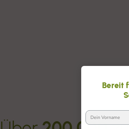
Bereit 
S
Über
200.000
zu