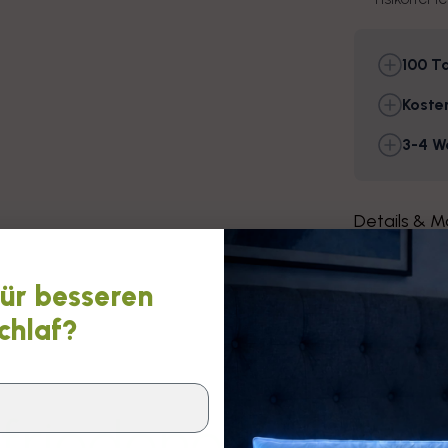
100 Ta
Koste
3-4 W
Details & M
für besseren
Pflege- & 
chlaf?
Lieferung 
friedene Kunden