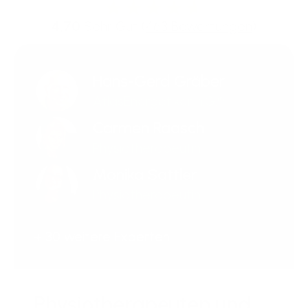
4,70
Sehr Gut (
463 Bewertungen
)
Hans-Gerd Gräber
AtlasEnergetiker n.G.®
Carmen Raasch
Physiotherapeutin
Monika Sattler
Physiotherapeutin
+ 30 weitere Experten
Physiotherapeuten und