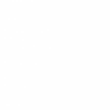
UNSERE BESTSELLER
FÜR DICH
Produkte Ratgeber Shops
Schlafberatung
Häufig gestellte Fragen
Quiz
Freunde werben
Versand
Sendungsverfolgung
Rückgabe
ÜBER UNS