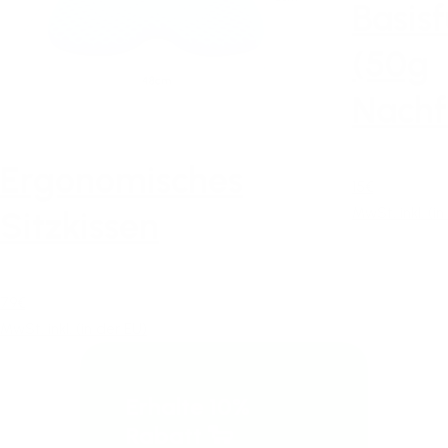
Basis
(50g
Nachf
Ergonomisches
15€
MwSt. inkl. (in
Sitzkissen
79€
MwSt. inkl. (in der EU)
Erhalte 10%
Rabatt 🐑