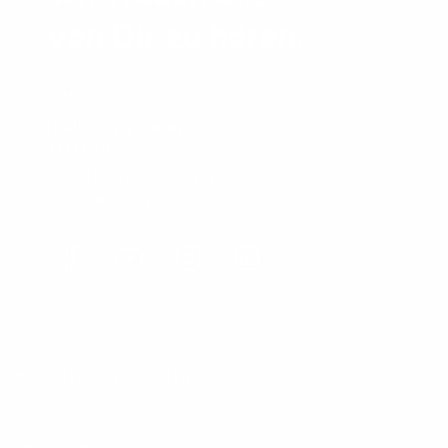
von Dir zu hören.
E-MAIL
hello@mysheepi.de
TELEFON
+49 155 600 47768
FOLGEN SIE UNS
Facebook
YouTube
Instagram
LinkedIn
BELIEBTE KATEGORIEN