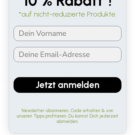
10 % Rabatt*!
*auf nicht-reduzierte Produkte.
Reise mit Stil: wähle Deine Lieblingsfarbe
Jetzt anmelden
Erhältlich in vier eleganten Farben: Grau, Rot, Blau und
Beige.
Newsletter abonnieren, Code erhalten & von
Dieser Kissenbezug nicht nur ein stilvolles Accessoire für
unseren Tipps profitieren. Du kannst Dich jederzeit
abmelden.
Deine Reisen, sondern schützt zudem Dein TRAVEL
unterwegs.