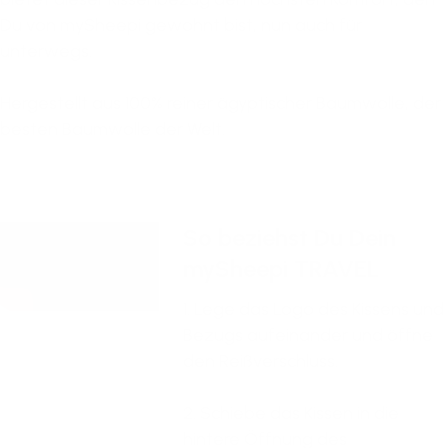
Du von mySheepi gewohnt bist, nun auch für
unterwegs.
Hergestellt aus 100% reiner ägyptischer Baumwolle, der
besten Baumwolle der Welt.
So beziehst Du Dein
mySheepi TRAVEL
1. Lege das Logo des Kissens und
Bezugs aufeinander und öffne
den Reißverschluss.
2. Schiebe das Kissen in die
hintere Öffnung des