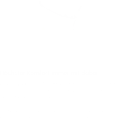
Höchster Komfort immer mit dabei
Unser mySheepi TRAVEL Kissenbezug bringt den Luxus
von ägyptischer Baumwolle direkt zu Dir – egal wohin
Deine Reisen Dich führen.
Mit seiner besonders feinen und langlebigen Textur
bietet dieser Kissenbezug den höchsten Komfort, den