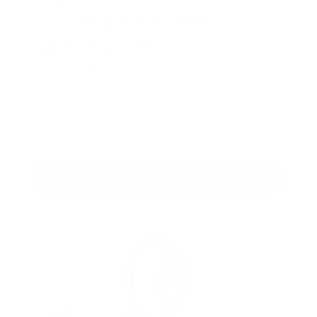
Schlafspezialisten
vertrauen dem
mySheepi
Unsere Experten empfehlen mySheepi,
weil es Nackenstütze, Komfort und
individuelle Anpassung in einem Kissen
vereint.
Mehr über unsere Experten
→