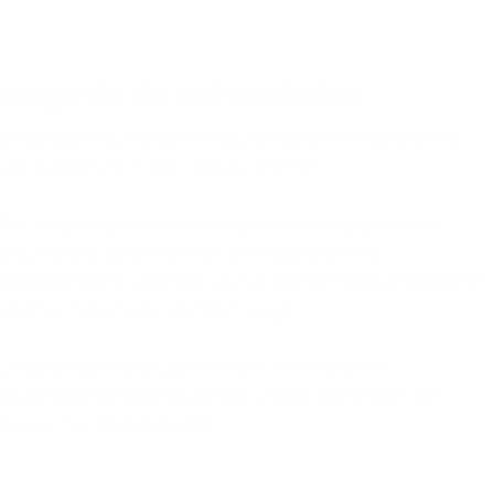
Ausgeruht die Welt entdecken
Besonders auf Reisen ist guter Schlaf entscheidend,
um ausgeruht in den Tag zu starten.
Die sorgfältige Verarbeitung unserer ägyptischen
Baumwolle garantiert ein unvergleichliches
Schlaferlebnis, das Dich auf all Deinen Reisen begleitet
und für maximalen Komfort sorgt.
Unsere Kissenbezüge werden mit höchstem
Qualitätsstandard gefertigt und ist zertifiziert mit
Oeke-Tex Standard 100.
Häufig gestellte Fragen