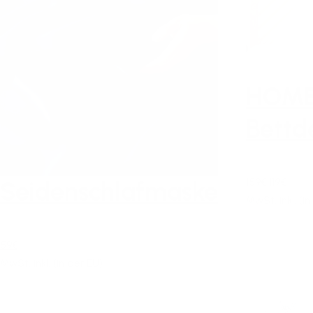
HOM
Bettd
159€
119€
Seidenschlafmaske
MwSt. inkl. (in
59€
MwSt. inkl. (in der EU)