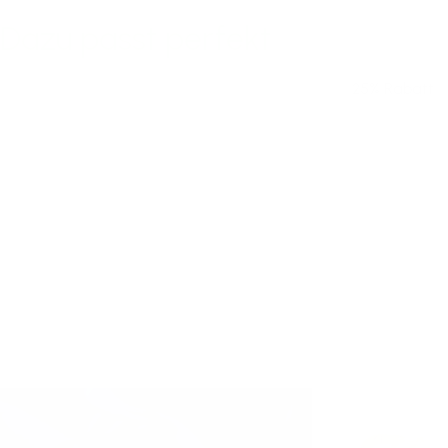
Dazu passt perfekt
25% Rabatt