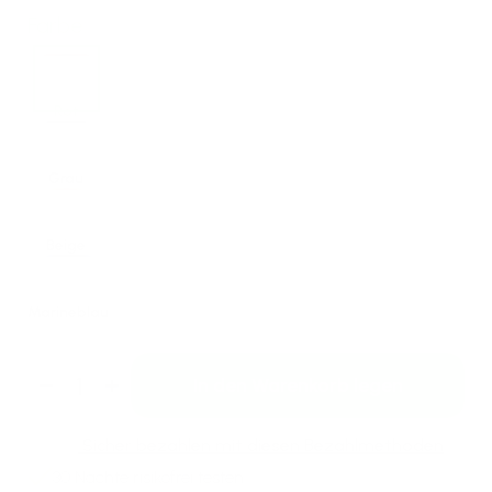
Farbe:
Rot
Grau
Beige
Marineblau
In den Warenkorb legen
Verringere die Menge für TRAVEL Premi
Erhöhe die Menge für TRAVEL Pre
Sicher bezahlen mit diesen Bezahlmethoden
30 Nächte
risikofrei testen