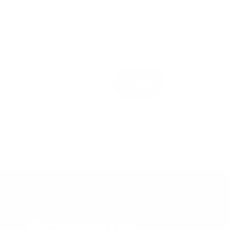
Melde Dich zu
unserem
Newsletter an
und
Anmelden
KONTAKT
Wir freuen uns