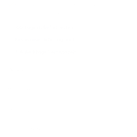
Kostenloser Versand
ab 75 € nach 🇩🇪
3-4 Werktage Versandzeit
100 Tage risikofrei testen
Kostenlose Lieferung nach
3-4 Werktage Versandzeit
Details
Materialien
Lieferung
Pflegehinweise