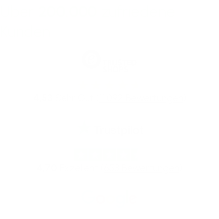
Über
200.000
zufriedene
Kunden
4,53
Sehr Gut (
11.092 Bewertungen
)
4,70
Exzellent (
653 Bewertungen
)