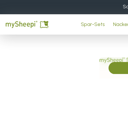
Direkt
So
zum
Inhalt
Spar-Sets
Nacke