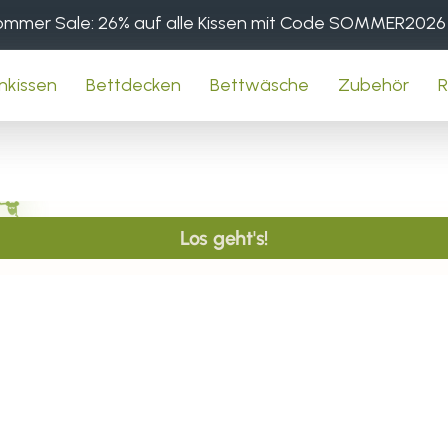
mmer Sale: 26% auf alle Kissen mit Code SOMMER2026
nkissen
Bettdecken
Bettwäsche
Zubehör
R