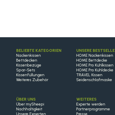
BELIEBTE KATEGORIEN
UNSERE BESTSELLE
Nackenkissen
HOME Nackenkissen
Bettdecken
HOME Bettdecke
Kissenbezüge
HOME Pro Kühlkissen
Spar-Sets
HOME Pro Kühldecke
Kissenfüllungen
TRAVEL Kissen
Weiteres Zubehör
Seidenschlafmaske
ÜBER UNS
WEITERES
Über mySheepi
Experte werden
Nachhaltigkeit
Partnerprogramme
Unsere Experten
Presse