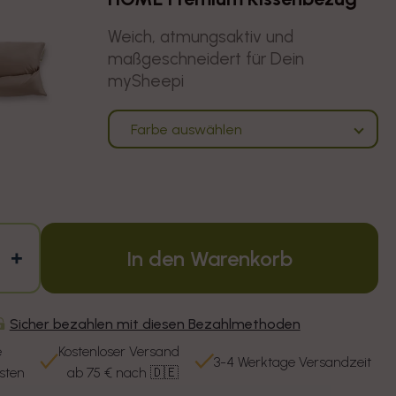
Weich, atmungsaktiv und
maßgeschneidert für Dein
mySheepi
Farbe auswählen
In den Warenkorb
ngere die Menge für HOME Bestseller
Erhöhe die Menge für HOME Bestsel
Sicher bezahlen mit diesen Bezahlmethoden
e
Kostenloser Versand
3-4 Werktage Versandzeit
esten
ab 75 € nach 🇩🇪