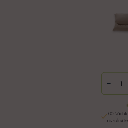
Verri
100 Nächt
risikofrei t