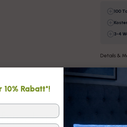
100 Ta
Koste
3-4 W
Details & M
Pflege- & 
r 10% Rabatt*!
Lieferung 
friedene Kunden