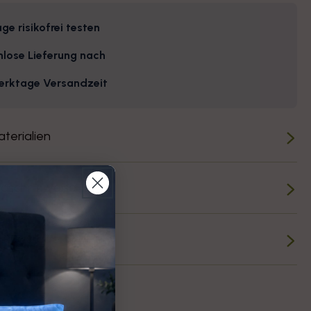
ge risikofrei testen
nlose Lieferung nach
erktage Versandzeit
aterialien
Waschhinweise
& Rückgabe