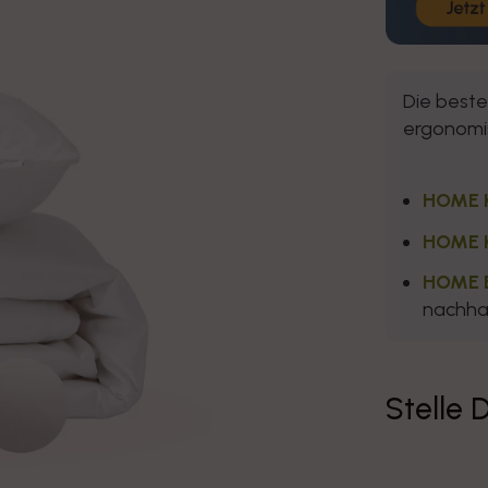
Die best
ergonomis
HOME K
HOME 
HOME B
nachhal
Stelle