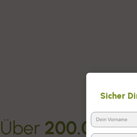
Sicher Di
Über
200.000
zu