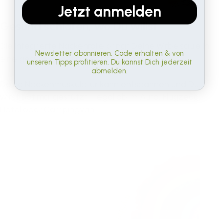
Jetzt anmelden
Gesund schlafen, wo Du willst
Die integrierte Nackenrolle bringt Deine Wirbelsäule in
Newsletter abonnieren, Code erhalten & von
eine gesunde Position, selbst im Sitzen.
unseren Tipps profitieren. Du kannst Dich jederzeit
abmelden.
Deine Nackenmuskulatur kann entspannen und Du
wirst optimal gestützt – egal ob im Auto, Flugzeug,
Hotel oder Campingvan.