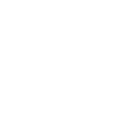
Passt sich Dir an, nicht umgekehrt
Auch auf Reisen sollte ein Kissen zu Dir passen. Deshalb
kannst Du die Füllmenge im TRAVEL Reisekissen
individuell anpassen.
So ist Dein Nacken auf Reisen immer optimal gestützt
und Du bist sorgenfrei unterwegs.