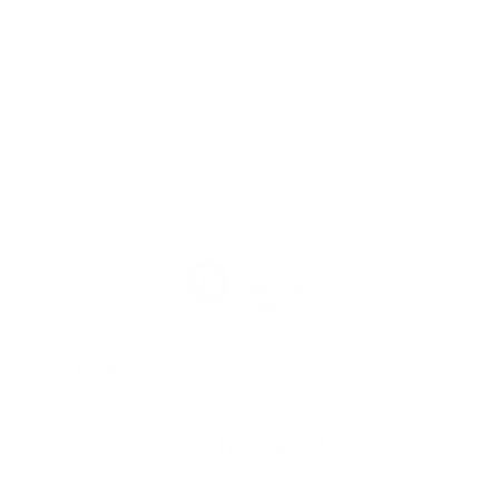
Lieferung & Rückgabe
Pflegehinweise
Über
200.000
zufriedene
Kunden
4,54
Sehr Gut (
11.092 Bewertungen
)