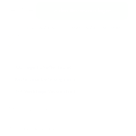
In den Warenkorb legen
Verringere die Menge für TRAVEL Reiseki
Erhöhe die Menge für TRAVEL Reis
Sicher bezahlen mit diesen Bezahlmethoden
100 Nächte
risikofrei testen
Kostenloser Versand
ab 75 € nach 🇩🇪
3-4 Werktage Versandzeit
100 Tage risikofrei testen
Kostenlose Lieferung nach
3-4 Werktage Versandzeit
Warum mySheepi
Materialien & Details