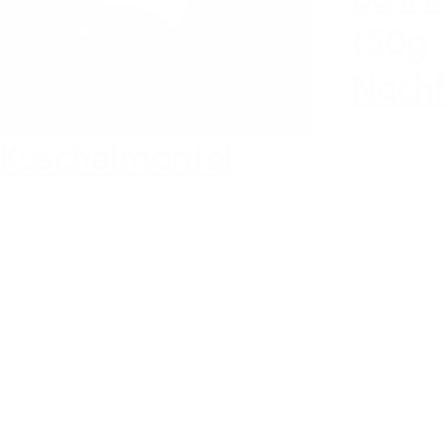
(50g
Nachf
Kuschelmantel
15€
MwSt. inkl. (in
119€
MwSt. inkl. (in der EU)
Erhalte 10%
Rabatt 🐑
Melde Dich zu
unserem