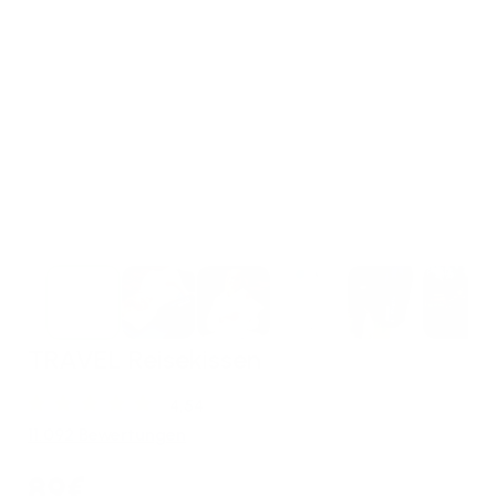
TRAVEL Reisekissen
4,54
11.092 Bewertungen
89€
Normaler