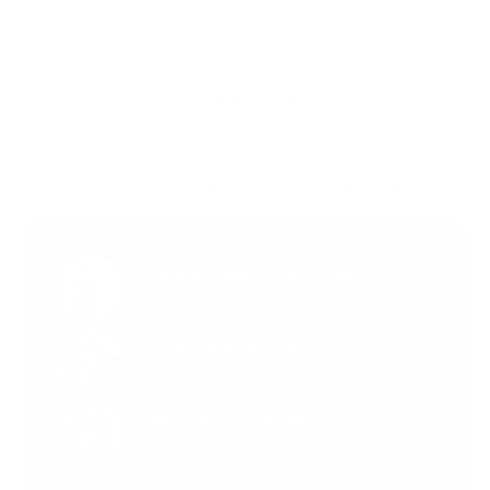
4,70
Exzellent (
653 Bewertungen
)
4,70
Sehr Gut (
463 Bewertungen
)
Hans-Gerd Gräber
AtlasEnergetiker n.G.®
Carmen Raasch
Physiotherapeutin
Monika Sattler
Physiotherapeutin