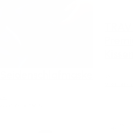
TRAV
Prem
Kisse
Seidenschlafmaske
39€
MwSt. inkl. (in
59€
MwSt. inkl. (in der EU)