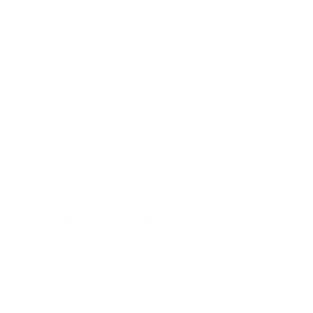
Preis
MwSt. inkl. (in der EU)
Wird mit TRAVELBAG geliefert
Das mySheepi TRAVEL Kissen ist Deine
ergonomische Regeneration für unterwegs. Dank
integrierter Nackenrolle schläfst Du überall
erholsam – im Zug, Auto, Hotel und Flugzeug.
Gesund schlafen, egal wo
:
Die integrierte
Nackenrolle bringt Deine Wirbelsäule auch auf
Reisen in eine ergonomische Position.
Tieferer Schlaf, weniger Stress
:
Entwickelt mit
Experten, damit Dein Nacken zur Ruhe kommt –
auch unterwegs.
Kompakt & individuell anpassbar
:
Passt in jede
Tasche und lässt sich in Höhe und Festigkeit an
Deinen Körper anpassen.