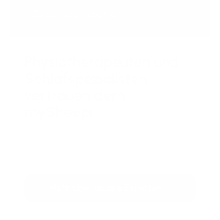
+ 30 weitere Experten
Physiotherapeuten und
Schlafspezialisten
vertrauen dem
mySheepi
Unsere Experten empfehlen mySheepi,
weil es Nackenstütze, Komfort und
individuelle Anpassung in einem Kissen
vereint.
Mehr über unsere Experten
→