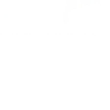
Komfort wie zu Hause im Reiseformat
Kompakt, passt in jedes Handgepäck und bringt Deine
Schlafqualität überall hin mit. Und es ist genauso weich
und flauschig an wie Dein
mySheepi HOME Kopfkissen
zu Hause.
Gefertigt aus 100% robuster und zertifizierter
Baumwolle.
Häufig gestellte Fragen
Wo kann ich das mySheepi