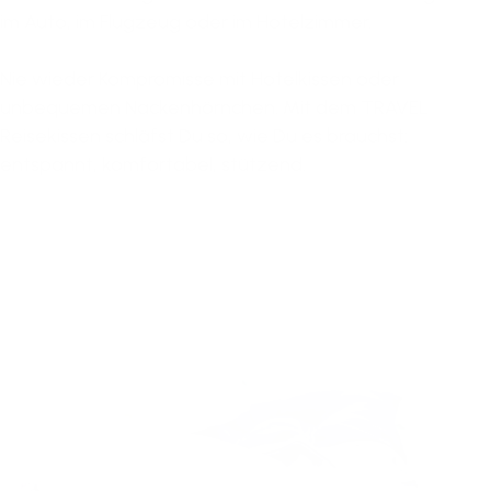
im Auto, im Flugzeug oder im Hotelzimmer.
Nie wieder Kompromisse mit Hotelkissen oder
unbequemen Nackenhörnchen. Mit dem TRAVEL
Reisekissen schläfst Du so, wie Du es brauchst:
entspannt, komfortabel, stützend.