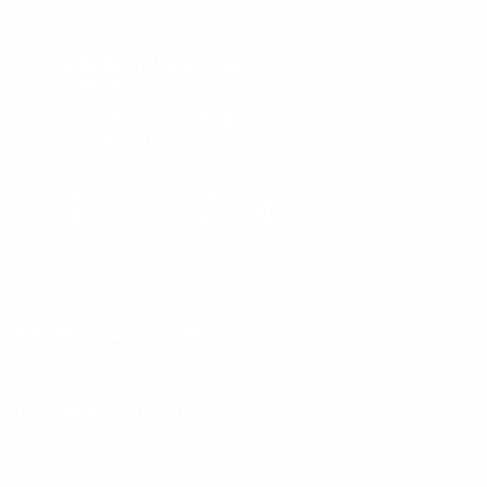
E-MAIL
hello@mysheepi.de
TELEFON
+49 155 600 47768
FOLGEN SIE UNS
Facebook
YouTube
Instagram
LinkedIn
BELIEBTE KATEGORIEN
UNSERE BESTSELLER