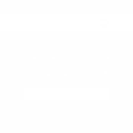
Direkt
Sommer Sale: 26% auf alle Kissen mit Code SOMMER2026
zum
Inhalt
Warenkorb
Kühler schlafen.
Besser erholen.
4,7 11.094 verifizierte Bewertungen
Zur kühlenden Kollektion
Schlafberatung buchen