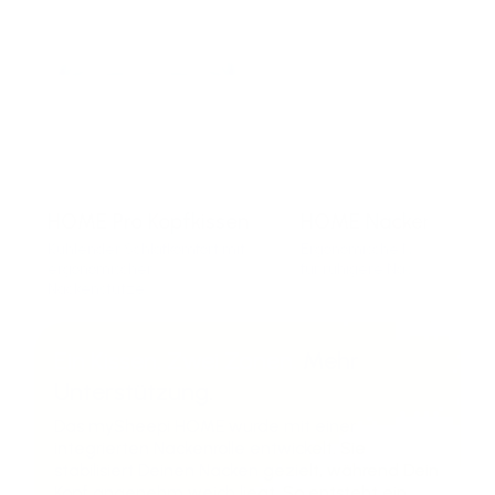
HOME Pro Kopfkissen
HOME Nackenkissen
Kühlender Schlafkomfort mit
Ergonomische Nackenstütz
ergonomischer
für ruhigere Nächte.
Nackenstütze
Ein Kissen. Zwei Zonen.
Mehr
Unterstützung.
Das mySheepi HOME wurde mit einer
integrierten Nackenrolle entwickelt. Sie
stabilisiert Deinen Nacken gezielt, während Dein
Kopf angenehm weich liegt. So entsteht ein