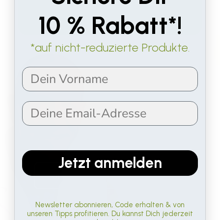
n
10 % Rabatt*!
m
e
l
d
*auf nicht-reduzierte Produkte.
e
n
Mit Experten
entwickelt.
In der Praxis
empfohlen.
Jetzt anmelden
Unsere Experten entdecken
Newsletter abonnieren, Code erhalten & von
unseren Tipps profitieren. Du kannst Dich jederzeit