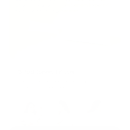
ruhigeres Liegegefühl, das Deinem Körper hilft,
nachts besser zu regenerieren.
3 Positionen,
1 Kissen
Das mySheepi Nackenkissen eignet sich
für alle Schlafpositionen.