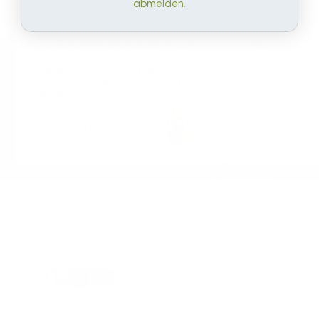
abmelden.
„In meiner Praxis behandle ich seit
„Das Kissen lässt
Jahren Menschen mit
individuelle Sch
Nackenbeschwerden. Das
anpassen. Genau 
mySheepi empfehle ich, weil es die
Patienten ein gro
Nackenstütze deutlich verbessert.“
Hans-Gerd Gräber
Carmen Raasch
AtlasEnergetiker n.G.®
Physiotherapeuti
VON UNSEREM GRÜNDER LARS PERSÖNLICH
Schau hinter die
Kulissen
Alle Videos →
Schlaf aus Sicht eines
Physiotherapeuten
19:02
Ein Experte erklärt Schlaf,
Stützfunktion und
Nackenbeschwerden.