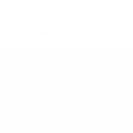
Nackenrolle an Deine
Schlafposition an.
mySheepi HOME richtig
pflegen
0:53
So bleibt Dein Kissen hygienisch,
frisch und lange bequem.
Schlafberatung
buchen
Unsere zertifizierten Schlafberater
helfen Dir, das passende mySheepi
Produkt für Deine Schlafposition,
Deine Bedürfnisse und Dein
persönliches Liegegefühl zu finden.