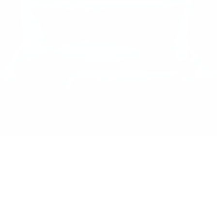
0 Nächte testen
Von Experten empfohlen
Kostenloser