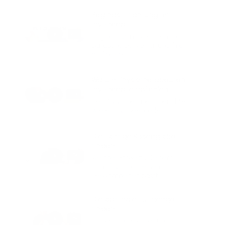
Reginas Erfahrung mit
mySheepi
2:13
Regina erzählt vom Schlafen mit
Bandscheibenvorfall und ihrem
mySheepi.
Warum Physiotherapeuten
mySheepi empfehlen
2:44
Der Physiotherapeut berichtet,
wie er mySheepi erlebt.
Die richtige Kissengröße
finden
1:54
Welche Größe zu Deinem
Schlaftyp und Deinen
Gewohnheiten passt.
Die optimale Füllmenge
finden
1:59
So passt Du Kopfteil und