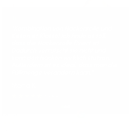
"
“Kombination von Nackenrolle und
Kissen ist Klasse! Ich finde es toll,
dass die Nackenrolle fixiert ist.
Dadurch verrutscht sie nicht und
kann den Nacken wirklich stützen.
Außerdem ist es ideal, dass man die
Füllmenge verändern kann.”
Maria K.
Trustpilot
ellent
4,70
Sehr Gut