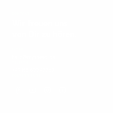
KONTAKT
Wir freuen uns
von Dir zu hören.
E-MAIL
hello@mysheepi.de
TELEFON
+49 155 600 47768
FOLGEN SIE UNS
Facebook
YouTube
Instagram
LinkedIn