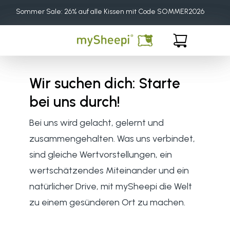
Direkt
Sommer Sale: 26% auf alle Kissen mit Code SOMMER2026
zum
Inhalt
Warenkorb
Wir suchen dich: Starte
bei uns durch!
Bei uns wird gelacht, gelernt und
zusammengehalten. Was uns verbindet,
sind gleiche Wertvorstellungen, ein
wertschätzendes Miteinander und ein
natürlicher Drive, mit mySheepi die Welt
zu einem gesünderen Ort zu machen.