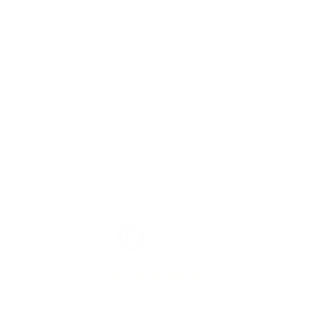
3-4 Werktage Versandzeit
Details & Materialien
Pflege- & Waschhinweise
Lieferung
Über
200.000
zufriedene
Kunden
4,53
Sehr Gut (
11.090 Bewertungen
)