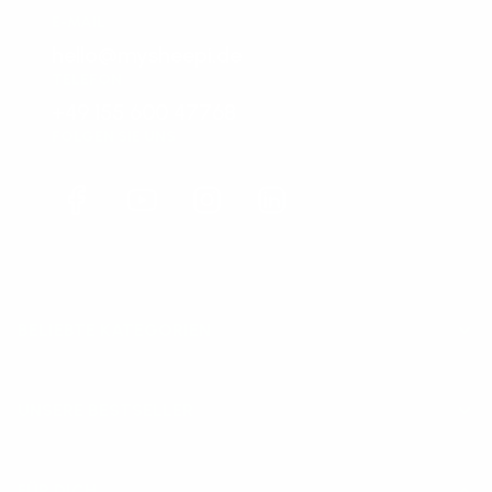
E-MAIL
hello@mysheepi.de
TELEFON
+49 155 600 47768
FOLGEN SIE UNS
Facebook
YouTube
Instagram
LinkedIn
BELIEBTE KATEGORIEN
UNSERE BESTSELLER
FÜR DICH