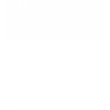
Monika Sattler
Physiotherapeutin
+ 30 weitere Experten
Physiotherapeuten und
Schlafspezialisten
vertrauen dem
mySheepi
Unsere Experten empfehlen mySheepi,
weil es Nackenstütze, Komfort und
individuelle Anpassung in einem Kissen
vereint.