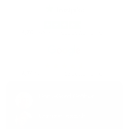
4,70
Exzellent (
653 Bewertungen
)
4,70
Sehr Gut (
463 Bewertungen
)
Hans-Gerd Gräber
AtlasEnergetiker n.G.®
Carmen Raasch
Physiotherapeutin