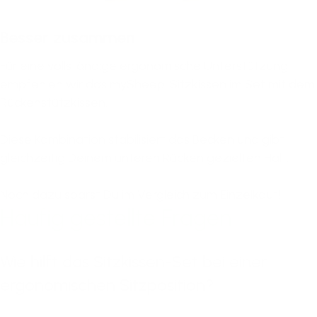
Besser zusammen
Für eine vollständige ergonomische Unterstützung
empfehlen wir das mySheepi Sitzkissen im Set mit dem
Rückenstützkissen.
Diese Kombination stabilisiert das Becken und gibt
gleichzeitig Deinem unteren Rücken gezielten Halt.
Noch dazu sparst Du im Vergleich zum Einzelkauf!
Häufig gestellte Fragen
Wie hilft das Sitzkissen-Set bei einer
ergonomischen Sitzposition?