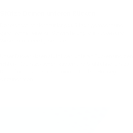
Stütze Deinen unteren Rücken
Der Mensch ist nicht für langes Sitzen gemacht und
gerät schnell eine Art Schonstellung, die Rücken und
Wirbelsäule unnötig belastet.
Unser Rückenkissen stützt den unteren Rücken und den
schließt Raum zwischen Rücken und Stuhllehne, um es
Dir einfacher zu machen, eine aufrechte Haltung
einzunehmen.