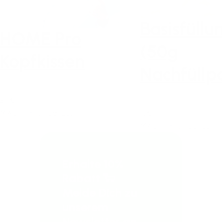
Basisfüllu
HOME Pro
(50g
Kopfkissen
Nachfüllp
219€
MwSt. inkl. (in der EU)
15€
MwSt. inkl. (in der EU)
Erhalte 10%
Rabatt 🐑
Melde Dich zu
unserem
Newsletter an