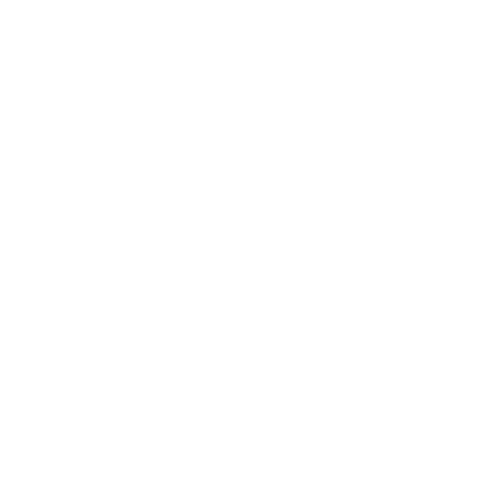
Ergonomische Sitzhaltung:
Unterstützt Deine
Wirbelsäule.
Atmungsaktiv
: ErgoGel-Technologie verhindert
Hitzestau.
Vielseitig:
Perfekt für Büro und Zuhause.
In den Warenkorb legen
Verringere die Menge für Ergonomisches
Erhöhe die Menge für Ergonomisch
Sicher bezahlen mit diesen Bezahlmethoden
30 Nächte
risikofrei testen
Kostenloser Versand
ab 75 € nach 🇩🇪
3-4 Werktage Versandzeit
100 Tage risikofrei testen
Kostenlose Lieferung nach