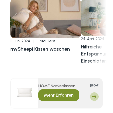
24. April 2024
|
11. Juni 2024
|
Lara Heiss
Hilfreiche
mySheepi Kissen waschen
Entspannung
Einschlafen
159€
HOME Nackenkissen
Verkaufsprei
Mehr Erfahren