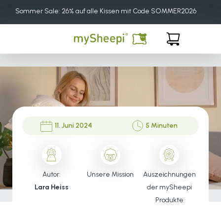
Direkt
Sommer Sale: 26% auf alle Kissen mit Code SOMMER2026
zum
Inhalt
Warenkorb
11. Juni 2024
5 Minuten
Autor:
Unsere Mission
Auszeichnungen
Lara Heiss
der mySheepi
Produkte