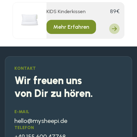
89€
KIDS Kinderkissen
Verkaufspre
Mehr Erfahren
KONTAKT
Wir freuen uns
von Dir zu hören.
E-MAIL
hello@mysheepi.de
TELEFON
+49 155 600 47768