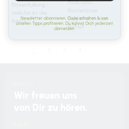
Podcasts:
Kissenfüllung -
Kostenloser
welche ist die
Newsletter abonnieren, Code erhalten & von
Begleiter in den
beste?
unseren Tipps profitieren. Du kannst Dich jederzeit
Schlaf
abmelden.
2
3
4
1
KONTAKT
Wir freuen uns
von Dir zu hören.
E-MAIL