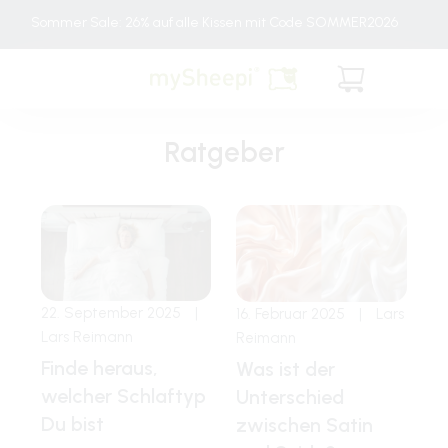
Direkt
Sommer Sale: 26% auf alle Kissen mit Code SOMMER2026
zum
Inhalt
Warenkorb
Ratgeber
22. September 2025
|
16. Februar 2025
|
Lars
Lars Reimann
Reimann
Finde heraus,
Was ist der
welcher Schlaftyp
Unterschied
Du bist
zwischen Satin