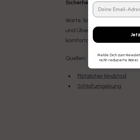
Sicherheit
Deines Kindes zu b
Warte, bis Dein Baby alt genu
und Überhitzung zu minimiere
Jet
komfortabel schlafen kann.
Melde Dich zum Newslette
Quellen:
nicht-reduzierte Ware).
Plötzlicher Kindstod
Schlafumgebung