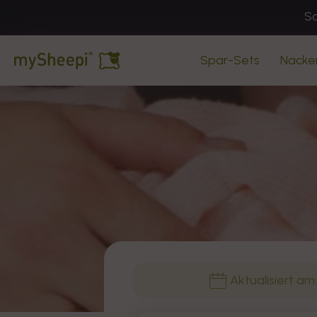
Direkt
So
zum
Inhalt
Spar-Sets
Nacke
Aktualisiert am: