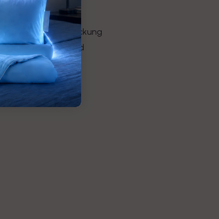
m das Risiko von Erstickung
y, damit es sicher und