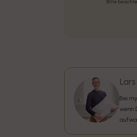
Bitte beacht
Lars
Bei my
wenn D
aufwac