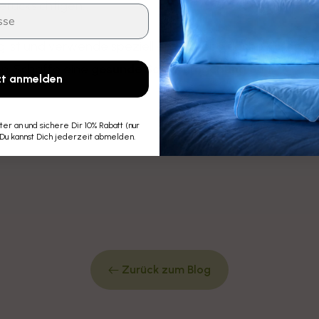
erücksichtigen.
g ist und verwende speziell entwickelte flache Kissen, u
n. Schaffe eine
gesunde Schlafumgebung
für Dein Bab
zt anmelden
r an und sichere Dir 10% Rabatt (nur
 Du kannst Dich jederzeit abmelden.
Zurück zum Blog