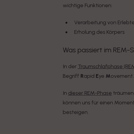
wichtige Funktionen:
Verarbeitung von Erlebt
Erholung des Körpers
Was passiert im REM-S
In der
Traumschlafphase (RE
Begriff
R
apid
E
ye
M
ovement.
In
dieser REM-Phase
träumen w
können uns für einen Moment 
besteigen.