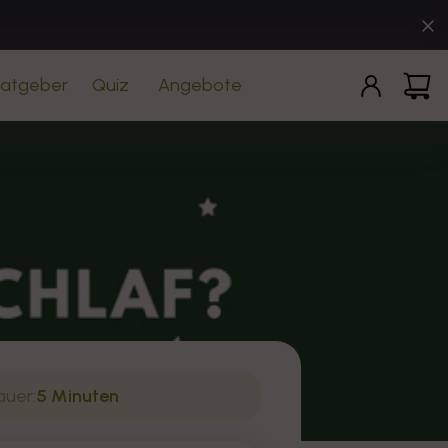
Einloggen
Warenko
atgeber
Quiz
Angebote
uer:
5 Minuten