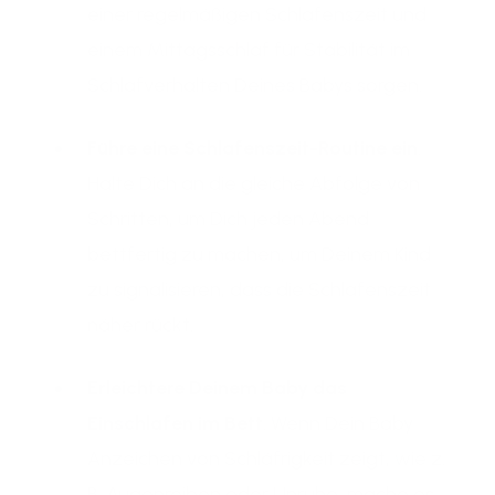
einer regelmäßigen Schlafenszeit und
einem Mittagsschlaf für Stabilität im
Schlafverhalten Deines Babys sorgen.
Führe eine Schlafenszeit-Routine ein
.
Halte Dich an die gleiche Abfolge von
Schritten, um Dich jeden Abend
bettfertig zu machen, um Deinem Kind
zu signalisieren, dass die Schlafenszeit
näher rückt.
Erleichtere Deinem Baby das
Einschlafen im Bett
. Wenn Dein Baby
Anzeichen von Schläfrigkeit zeigt, wie z.
B. Augenreiben oder Unruhe, mache es