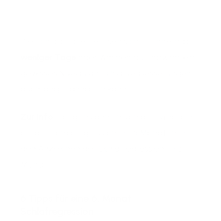
Die Schlafprobleme lösen sich oft innerhalb
weniger Tage
oder Wochen auf, obwohl ein
gewisses Niveau an Schlafverbesserungen
auch länger anhalten kann.
Zur Info
: Übrigens ähneln sich die Symptome
bei der Schlafregression mit 6 Monaten mit
den Anzeichen der
Schlafregression im 8.
Monat
.
6 Tipps für eine 6. Monat
Schlafregression