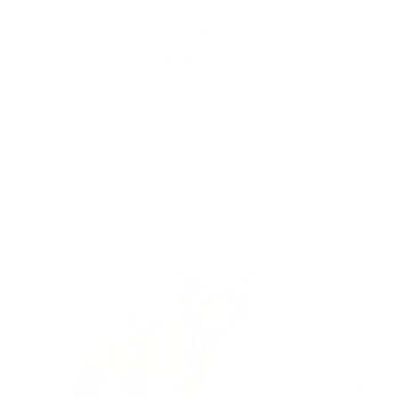
Manche Babys durchlaufen eine etwas
schwerere Phase, während andere
möglicherweise auftretende Schlafprobleme
schneller überwinden.
Jedoch nehmen Eltern die 12. Monat und
18.
Monat Schlafregression als herausfordernste
wahr.