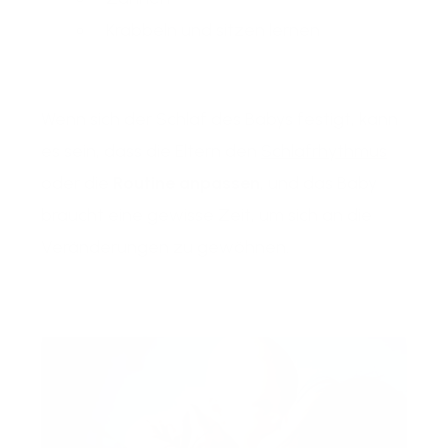
Krabbeln und sitzen lernen
Wenn sich der Schlaf des Babys festigt, kann
es sein, dass die Eltern den
Schlafrhythmus
oder die
Routine anpassen
, und das Baby
braucht eine gewisse Zeit, um sich an die
Veränderungen zu gewöhnen.