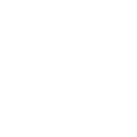
Stunden Schlaf pro Tag
bekommen. Die
meisten Babys in diesem Alter beginnen,
längere Zeit am Stück zu schlafen, ein
Prozess, der als Schlaffestigung bekannt ist.
Obwohl sie immer noch ein paar Mal am Tag
ein
Nickerchen
machen, verlagert sich ein
Großteil ihres Schlafs in die Nacht, und viele
der 6 Monate alten Babys beginnen, die
Nacht durchzuschlafen:
6 Monate alte Säuglinge machen ein
körperliches/
geistiges Wachstum
durch
Erreichen eine Reihe von