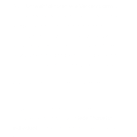
Auch
Umweltfaktoren wie Verkehrslärm
und
Licht können eine Rolle spielen. Jedes Baby
reagiert jedoch unterschiedlich darauf. Es ist
wichtig, eine ruhige Schlafumgebung zu
schaffen und konsistente Schlafenszeiten
einzuführen. Bei anhaltenden Problemen ist
es ratsam, einen Kinderarzt zu konsultieren.
Wann ist die schlimmste Schlafregression?
Es gibt nicht die eine schlimmste
Schlafregression, sondern
jede Phase ist
individuell
und von Kind zu Kind verschieden.