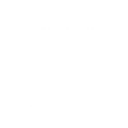
Entwicklungsstufen
Sie nehmen ihre Umgebung immer
besser wahr
Reagieren besser auf Geräusche
,
lachen und lallen mehr
Können körperliche Fähigkeiten erlangen
Beispielsweise sich umdrehen oder
ohne Unterstützung sitzen
All diese Faktoren können eine Rolle für das
Aktivitätsniveau
und die
Schlafgewohnheiten eines Babys am Tag
und in der Nacht spielen.