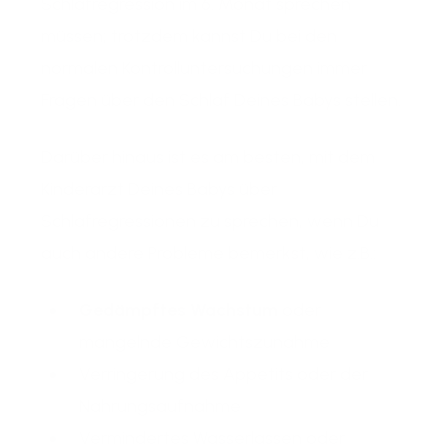
Schlafregression im 6. Monat sprechen
müssen; trotzdem kannst Du bei den
normalen Kontrolluntersuchungen immer
Fragen über den Schlaf Deines Babys stellen.
Darüber hinaus ist es am besten, mit dem
Kinderarzt Deines Babys über
Schlafregressionen zu sprechen, wenn Du
auch andere Probleme bemerkst, wie z.B.:
Gedämpftes Wachstum
oder
mangelnde Gewichtszunahme
Verringerung des Appetits oder der
Nahrungsaufnahme
Vermindertes Wasserlassen oder