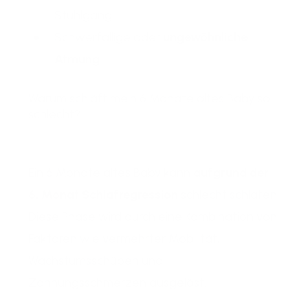
Stuhlgang
Schwerfällige oder
ungewöhnliche
Atmung
Warum schläft mein 6 Monate altes Baby so
schlecht?
E
in 6 Monate altes Baby kann
aufgrund der
6. Monat Schlafregression
schlecht schlafen.
Diese Phase wird durch eine Kombination von
Faktoren wie vermehrter Mobilität,
Wachstumsschüben und
Zahnungsschmerzen ausgelöst.