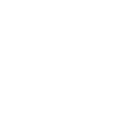
wieder einschlafen kann.
Wenn Du nach Deinem Baby sehen musst
oder es gefüttert werden muss,
beschränke
Licht und Geräusche auf ein Minimum
und
vermeide so gut wie möglich Reize, die es
ihm erschweren könnten, wieder
einzuschlafen.
Trennungsangst
kann dazu führen, dass
Dein Baby weint, wenn Du Dich von seinem
Bettchen entfernst. Widerstehe der
Versuchung, das Baby aus dem Bettchen zu
nehmen, um es zu beruhigen.