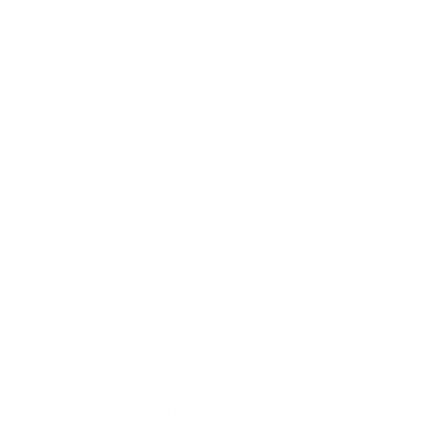
Bewältigung von Schlafproblemen zu
entwickeln, die auch in späteren
Entwicklungsstadien nützlich sein können.
Quellen
Schlaf gut, Baby
Schlaftraining
Schlafrhythmus
Plötzlicher Kindstod
Häufig gestellte Fragen und Antworten
Gibt es bei allen Babys eine Schlafregression
im 6. Monat?