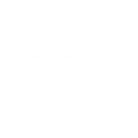
bettfertig und lege es in sein Bettchen,
wenn es schläfrig, aber noch nicht
eingeschlafen ist. Dies hilft, das Bett als
Ort des Einschlafens zu normalisieren.
Minimiere die Ablenkung beim
Schlafen.
Halte den Schlafbereich
Deines Kindes ruhig und dunkel mit so
wenig potenziellen Störungen wie
möglich. Wenn es nicht möglich ist,
Außengeräusche zu kontrollieren, kann
ein White-Noise-Gerät helfen.
Verstärke die Tag-Nacht-