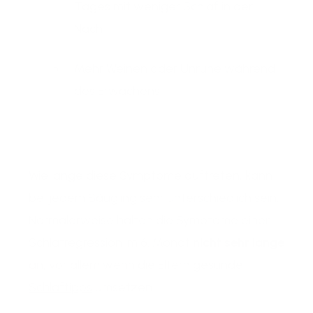
Tages mit weniger Schlaf in der
Nacht
Mehr Weinen oder Unruhe während
des Erwachens
Wie lange diese Symptome auftreten, kann
bei jedem Säugling sehr unterschiedlich sein.
Normalerweise halten die Symptome einer
Schlafregression im 6. Monat
nicht sehr lange
an, vor allem wenn die Eltern
gesunde
Schlaftipps
umsetzen.