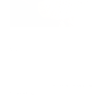
Fazit zum Thema Schlafregression 6.
Monat
Es ist wichtig zu verstehen, dass die 6. Monat
Schlafregression eine
normale Phase in der
Entwicklung
eines Babys ist und in der Regel
vorübergeht. Dennoch kann sie für Eltern