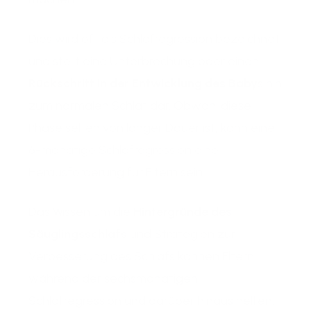
Dies wird oft als Schlafregression bezeichnet
und stellt eine Unterbrechung oder einen
Rückschritt in der Entwicklung des Baby
s hin
zum normalen Schlaf dar. Obwohl diese
Phase selten von langer Dauer ist, kann eine
6-monatige Schlafregression eine
Herausforderung für Eltern sein.
Das Wissen um die
Hintergründe des
Säuglingsschlafs
und Strategien zur
Verbesserung des Schlafs können Eltern
während der sechsmonatigen
Schlafregression und darüber hinaus helfen.