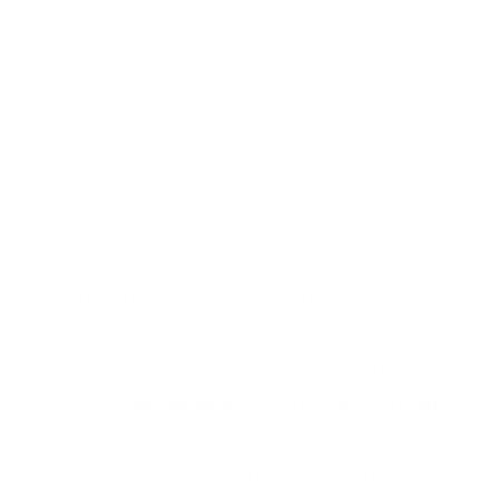
Unterscheidung
. Erhöhte Aktivität
während des Tages, besonders wenn
das Baby dabei natürlichem Licht
ausgesetzt ist, hilft ihm, sich daran zu
gewöhnen, dass der Tag zum Spielen
und die Nacht zum Schlafen da ist.
Auch wenn Du all diese Schritte perfekt
befolgst, kann es sein, dass Dein Baby
trotzdem in der Nacht aufwacht. Wenn das
passiert,
vermeide es, sofort loszustürmen
.
Warte ein oder zwei Minuten, um zu sehen,
ob Dein Baby sich beruhigen und von selbst