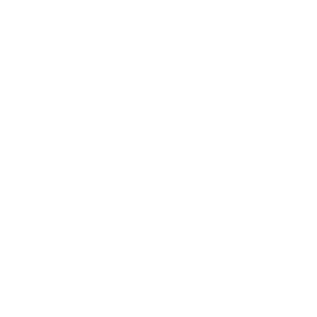
Schlafregression 12 Monate
Schlafregression 24 Monate
Schlafregression Baby 7 Monate
Schlafregression 5 Monate
Schlafregression 24 Monate
Jede davon hat ihre
eigenen Besonderheiten
und Dein Baby kann in einer oder mehrerer
dieser Phasen eine Schlafregression
durchlaufen. Das ist aber kein Grund zur Panik
und gehört zur normalen Entwicklung dazu!
Warum ist Selbstfürsorge für Eltern in dieser
Zeit so wichtig?