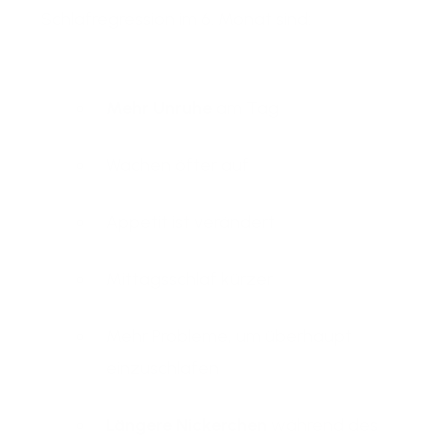
Schlafregression im 6. Monat sind:
Mehr Unruhe
am Tag
Wachen öfter auf
Appetit ist verändert
Mittagsschlaf kürzer
Mehr Probleme, um überhaupt
einzuschlafen
Längere Nickerchen
während des