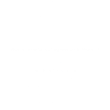
besten in dieser Phase verhalten solltest,
damit Dein Baby weiterhin angenehm
schlafen kann. Außerdem führen wir
generelle Anzeichen sowie Erfahrungen zur
Schlafregression im 6. Monat auf.
Was ist eine Schlafregression 6. Monat?
Zwischen vier und sechs Monaten machen
viele Babys
deutliche Fortschritte
in Richtung
längerer Schlafzeiten und längerer
Nachtruhe. Aber manchmal stößt dieser
Fortschritt an seine Grenzen, und
Schlafprobleme können sich bemerkbar
machen.