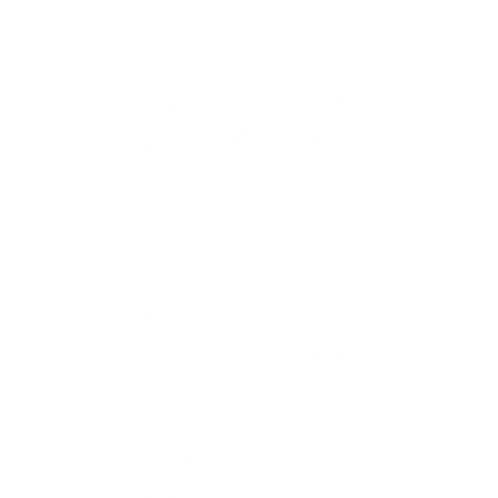
Säuglingen beeinflussen:
Zunehmende
Entwicklung der
körperlichen Fähigkeite
n
und der
mentalen
Erhöhte umweltbedingte
Wahrnehmung führt beim Baby zu
Überstimulation
Trennungsangst
oder andere
Störungen, die seinen Schlaf
beeinträchtigen können
Baby dreht sich um
Umstellung auf feste Nahrung
Zahnen