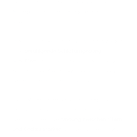
belastend sein, insbesondere wenn sie mit
Müdigkeit und Schlafmangel konfrontiert
sind.
Indem Eltern Geduld und Verständnis zeigen,
eine
beruhigende Schlafumgebung
schaffen
und konsistente Routinen pflegen,
können sie dazu beitragen, dass ihre Babys
diese Phase erfolgreich durchlaufen.
Die 6. Monat Schlafregression mag eine
Herausforderung sein, aber sie bietet auch
die Möglichkeit, die
Bindung zwischen Eltern
und Kind zu stärken
und die Fähigkeiten zur