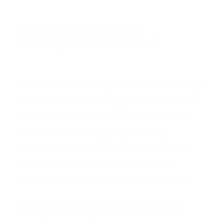
Was ist die Ursache für eine
Schlafregression im 6. Monat?
In den meisten Fällen gibt es
keine eindeutige
Ursache
für die Schlafregression im 6. Monat.
Während des Wachstums eines Babys kann
sich seine Entwicklung ungleichmäßig
entwickeln, was zu Phasen führen kann, in
denen die Schlafqualität scheinbar ein
Maximum erreicht oder sich verschlechtert.
Mehrere Faktoren können den Schlaf von