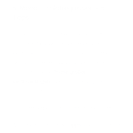
6. Monat Schlafregression - 6
Tipps
Die Sechsmonatsmarke bei einem Baby ist
aus vielen Gründen ein bedeutender
Zeitpunkt. Es ist nicht nur der erste halbe
Geburtstag eines Babys, sondern leitet
häufig auch eine
Phase großer
Veränderungen
in der Entwicklung, Aktivität
und im Schlaf ein:
Die Schlafregression im 6. Monat beim Baby.
Wir geben Dir hilfreiche
Tipps
, wie Du Dich am