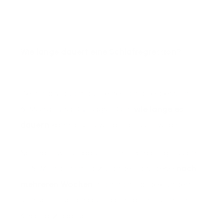
Wie lange dauert eine Schlafregression?
Dein Baby durchläuft eine S
chlafregression im
6. Monat und Du fragst Dich,
wie lange es
dauern
kann, bis es wieder besser wird?
Normalerweise dauert eine Schlafregression
im 6. Monat nicht allzu lange. Falls diese
nach
mehreren Wochen
noch nicht abgeklungen
sein sollte, sprich auf jeden Fall mit Deinem
Kinderarzt darüber!