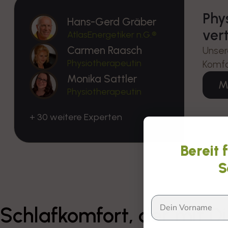
Phy
Hans-Gerd Gräber
ver
AtlasEnergetiker n.G.®
Carmen Raasch
Unser
Physiotherapeutin
Komfo
Monika Sattler
M
Physiotherapeutin
+ 30 weitere Experten
Bereit 
S
Schlafkomfort, der mit Dir