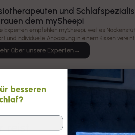
siotherapeuten und Schlafspezialis
trauen dem mySheepi
e Experten empfehlen mySheepi, weil es Nackenstüt
rt und individuelle Anpassung in einem Kissen vereint
ehr über unsere Experten
→
für besseren
chlaf?
 reist