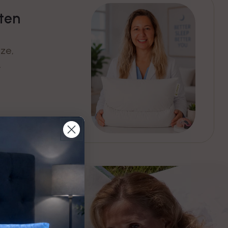
ten
ze,
.