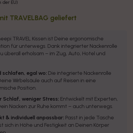
in der EU)
mit TRAVELBAG geliefert
eepi TRAVEL Kissen ist Deine ergonomische
ion für unterwegs. Dank integrierter Nackenrolle
Du überall erholsam – im Zug, Auto, Hotel und
 schlafen, egal wo
:
Die integrierte Nackenrolle
Deine Wirbelsäule auch auf Reisen in eine
ische Position.
r Schlaf, weniger Stress
:
Entwickelt mit Experten,
Dein Nacken zur Ruhe kommt – auch unterwegs.
t & individuell anpassbar
:
Passt in jede Tasche
st sich in Höhe und Festigkeit an Deinen Körper
en.