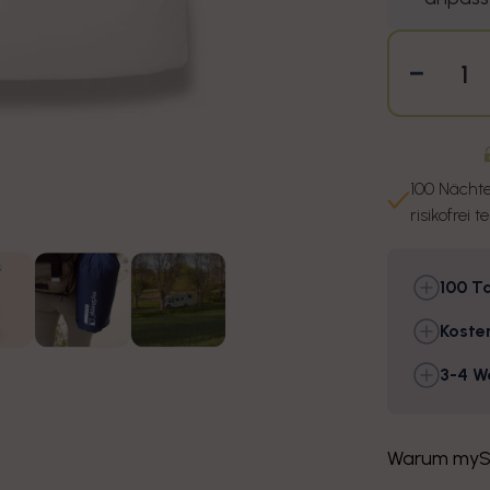
Verri
100 Nächt
risikofrei t
100 Ta
Koste
3-4 W
Warum myS