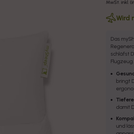
Preis
MwSt. inkl. (
Modal
öffnen
Wird 
Das mySh
Regenerat
schläfst 
Flugzeug.
Gesund
bringt 
ergonom
Tiefere
damit 
Kompak
und läs
anpass