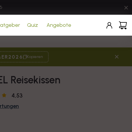
6
Einloggen
Warenko
atgeber
Quiz
Angebote
×
ER2026
Kopieren
L Reisekissen
4,53
ertungen