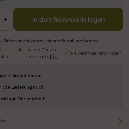
In den Warenkorb legen
ngere die Menge für TRAVEL Reisekis
Erhöhe die Menge für TRAVEL Reis
Sicher bezahlen mit diesen Bezahlmethoden
e
Kostenloser Versand
3-4 Werktage Versandzeit
esten
ab 75 € nach 🇩🇪
ge risikofrei testen
nlose Lieferung nach
erktage Versandzeit
heepi