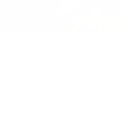
Das weltweit einzigartige Zweikammer-
System ganz individuell.
Befülle die einzelnen Kammern ganz individuell: im
Kopfteil Premium Super Soft, in der Nackenrolle eine
wärmende Massage mit Dinkel? Oder das Kopfteil mit
naturbelassener Schafschurwolle und die Nackenrolle
mit sanftem Kapok? Gestalte Dein liebstes
Lieblingsschlaferlebnis, Deine Möglichkeiten sind
grenzenlos!
Beachte: Du benötigst zusätzlich den mySheepi