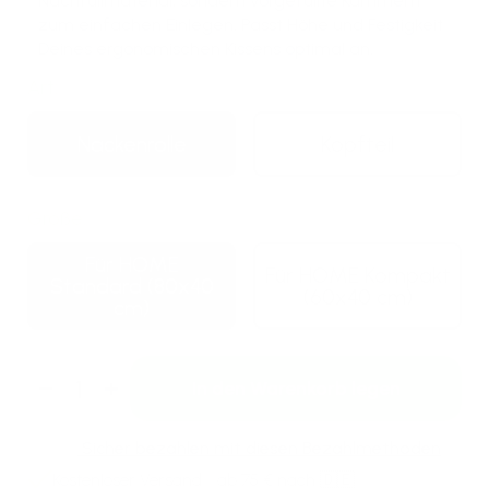
Nachfüllmaterial, sondern vorgefüllte Kammern
zum einfachen Einlegen. Passt Höhe und Festigkeit
Deines ergonomischen Kissens optimal an.
Art:
Nackenrolle
Kopfteil
Größe:
Für HOME
Für HOME Kompakt
Standard (80x40
(60x40 cm)
cm)
In den Warenkorb legen
Verringere die Menge für Kapok
Erhöhe die Menge für Kapok
Sicher bezahlen mit diesen Bezahlmethoden
Kostenloser Versand
ab 75 € nach 🇩🇪