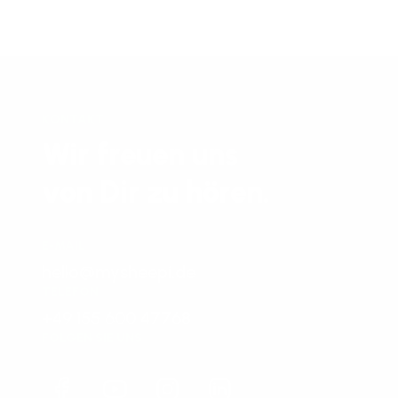
KONTAKT
Wir freuen uns
von Dir zu hören.
E-MAIL
hello@mysheepi.de
TELEFON
+49 155 600 47768
FOLGEN SIE UNS
Facebook
YouTube
Instagram
LinkedIn