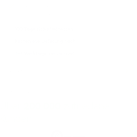
30 Nächte
risikofrei testen
3-4 Werktage Versandzeit
100 Tage risikofrei testen
Kostenlose Lieferung nach
3-4 Werktage Versandzeit
Details
Lieferung
Über
200.000
zufriedene
Kunden