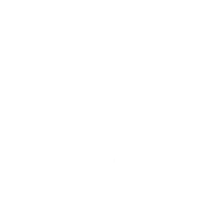
Funktionsbezug (dieser wird mit dem HOME Kissen
ausgeliefert), um ein vollwertiges mySheepi Kissen zu
bauen.
Erhalte 10%
Rabatt 🐑
Melde Dich zu
unserem
Newsletter an
und
Anmelden