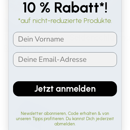
10 % Rabatt*!
*auf nicht-reduzierte Produkte.
TRAVEL
Seidenschlafma
Reisekissen
59€
MwSt. inkl. (in der EU)
89€
MwSt. inkl. (in der EU)
Jetzt anmelden
Newsletter abonnieren, Code erhalten & von
unseren Tipps profitieren. Du kannst Dich jederzeit
abmelden.