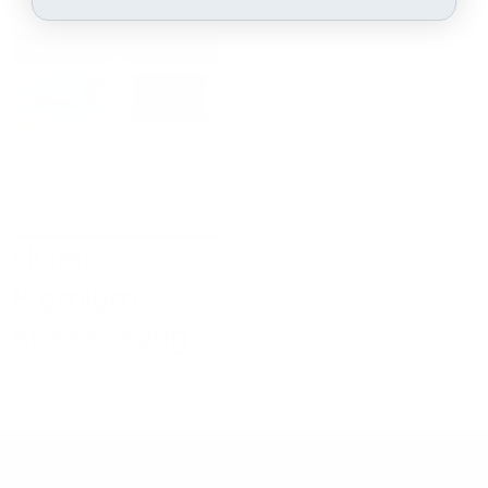
HOME
Premium
Kissenbezug
49€
MwSt. inkl. (in der EU)