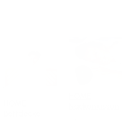
HOME
HOME
Nackenkissen
Bettdecke
159€
159€
119€
MwSt. inkl. (in der EU)