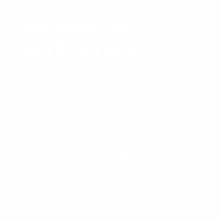
KONTAKT
Wir freuen uns
von Dir zu hören.
E-MAIL
hello@mysheepi.de
TELEFON
+49 155 600 47768
FOLGEN SIE UNS
Facebook
YouTube
Instagram
LinkedIn
BELIEBTE KATEGORIEN