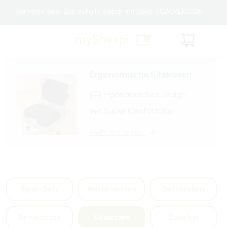
Direkt
Sommer Sale: 26% auf alle Kissen mit Code SOMMER2026
zum
Inhalt
Warenkorb
Ergonomische Sitzkissen
Ergonomisches Design
Super Komfortabel
Mehr erfahren
Spar-Sets
Nackenkissen
Bettdecken
Bettwäsche
Sitzkissen
Zubehör