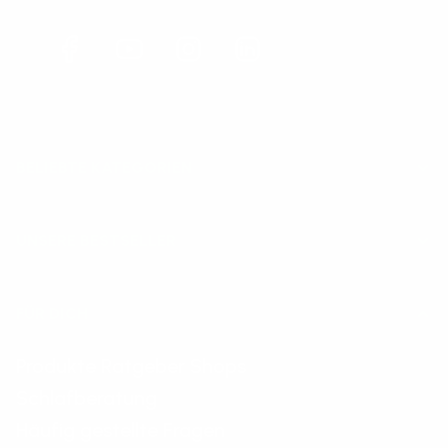
Facebook
YouTube
Instagram
LinkedIn
BELIEBTE KATEGORIEN
UNSERE BESTSELLER
FÜR DICH
Produkte Ratgeber Shops
Schlafberatung
Häufig gestellte Fragen