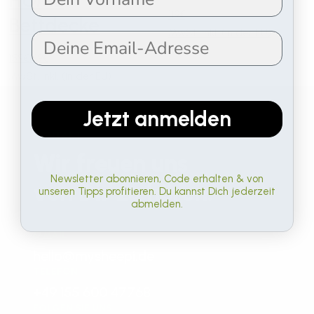
HOME
119€
Bettdecke
MwSt. inkl. (in der EU)
159€
119€
MwSt. inkl. (in der EU)
Jetzt anmelden
KONTAKT
Wir freuen uns
Newsletter abonnieren, Code erhalten & von
von Dir zu hören.
unseren Tipps profitieren. Du kannst Dich jederzeit
abmelden.
E-MAIL
hello@mysheepi.de
TELEFON
+49 155 600 47768
FOLGEN SIE UNS