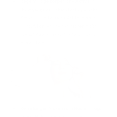
Regelmäßige körperliche Aktivität
:
Bewegung kann dazu beitragen, den
Schlaf zu verbessern. Achte jedoch
darauf, körperliche Aktivitäten
nicht
unmittelbar vor dem Schlafengehen
auszuüben.
Keine langen Nickern am Nachmittag:
Lange Nickerchen am Nachmittag