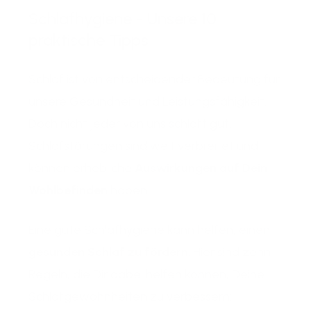
Schlafhygiene - Unsere 10
praktische Tipps
Schlaf ist von entscheidender Bedeutung für
unsere Gesundheit und Leistungsfähigkeit.
Doch nicht jeder von uns schläft gut.
Schlafstörungen sind weit verbreitet und
können erhebliche
Auswirkungen auf Dein
Wohlbefinden
haben.
Eine gute Schlafhygiene kann helfen, einen
gesunden Schlaf zu fördern
. Hier sind zehn
Regeln, die Dir dabei helfen können, Deine
Schlafgewohnheiten zu verbessern: