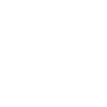
Stunden vor dem Zubettgehen
.
Schaffe eine entspannende
Schlafumgebung
: Achte darauf, dass
Dein Schlafzimmer
dunkel, ruhig und
komfortabel
ist. Vermeide elektronische
Geräte wie Handys und Computer, da
sie den Schlaf stören können.
Bau Stress ab
: Reduziere Stress und
Anspannung vor dem Schlafengehen
durch Entspannungstechniken wie
Yoga,
Meditation
oder ein warmes Bad.