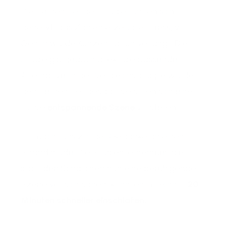
Die Teilnehmer der Studie fühlten sich
genervt, das Zählen erzeugte Stress, vom
Gehirn wurde Konzentration verlangt. Die
Studie gibt jedoch direkt die passende
Alternative: In der Vergleichsgruppe wurde
den Teilnehmer gesagt, sie sollen sich eine
für sie
entspannende Szene
vorstellen.
So macht uns z.B. der Gedanke an einen
Strand müde. Die Studienteilnehmer, die
statt den Schäfchen nun eine beruhigende
Szene vor sich sahen, konnten im Schnitt
20
Minuten schneller einschlafen.