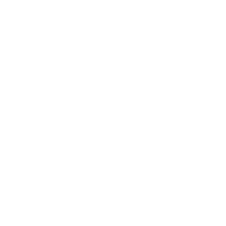
war, ist in unserer Leistungsgesellschaft
mittlerweile verpönt:
der Kurzschlaf zwischendurch.
Dabei hat dieses so genannte
Powernapping
nur Vorteile
. Um die Mittagszeit kämpfen die
meisten Menschen mit Müdigkeit und
mangelnder Konzentration: ein Phänomen,
das im menschlichen Biorhythmus verankert
ist.
Das Powernapping wirkt wie ein
natürliches
Aufputschmittel
- es hat keine