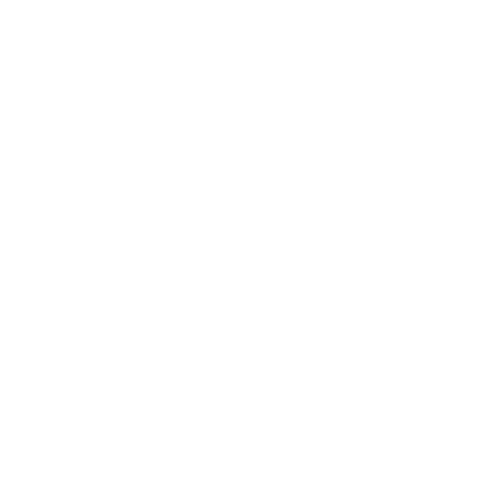
Vermeide elektronische Geräte vor dem
Schlafengehen:
Das Licht von
elektronischen Geräten kann die
Melatoninproduktion hemmen
und den
Schlaf stören. Schalte daher mindestens
eine Stunde vor dem Zubettgehen alle
elektronischen Geräte aus.
Liege nicht allzu lange im Bett:
Wenn Du
längere Zeit im Bett liegst und nicht
einschlafen kannst, stehe auf und führe
eine
ruhige Aktivität
durch, um Deinen
Körper und Geist zu beruhigen.