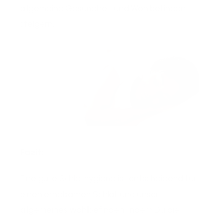
allgemeine Gesundheit und Wohlbefinden
steigern.
Fazit:
Eine gute Schlafhygiene ist entscheidend für
einen erholsamen Schlaf und unser
allgemeines Wohlbefinden. Indem Du die