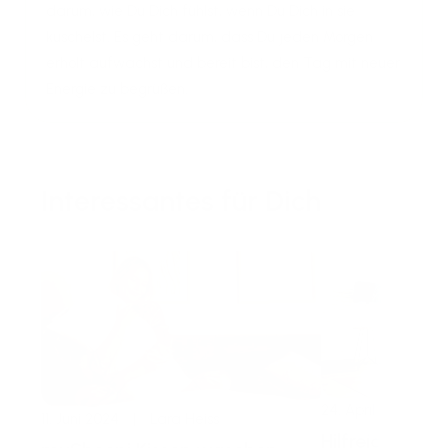
darum, wie Du Dich fühlst, wenn Du Dich in sie
kuschelst. Es geht darum, dass Du jeden Morgen
erholt aufwachst und bereit bist, den Tag mit neuer
Energie zu begrüßen.
Interessantes für Dich
24. April 2024
|
11. Juni 2024
|
Lara Heiss
Hilfreiche