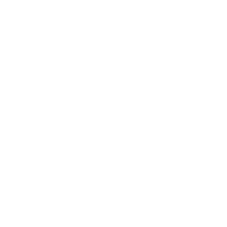
10 Regeln für eine bessere
Schlafhygiene:
Regelmäßige Schlafenszeiten
: Gehe
jeden Abend zur gleichen Zeit ins Bett
und stehe jeden Morgen zur gleichen
Zeit auf, um Deinen Körper auf einen
festen Schlafrhythmus
einzustellen.
Vermeide Stimulanzien vor dem
Schlafengehen
: Koffein, Nikotin und
Alkohol können den Schlaf
beeinträchtigen. Vermeide daher den
Konsum dieser Substanzen
einige