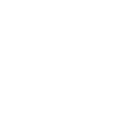
und verlagern den Schlaf mehr und mehr auf
die Nacht,
schlafen meistens nur noch
zweimal am Tag.
Ungefähr ab dem ersten Geburtstag stellen
sich die meisten Babys auf einen
Tagesschlaf, den
Mittagsschlaf
, um.
Wieviel Schlaf brauchen Jugendliche?
Jugendliche sind
morgens später
leistungsfähig
und abends länger wach. Das
allmorgendliche Wecken wird zur
Geduldsprobe.