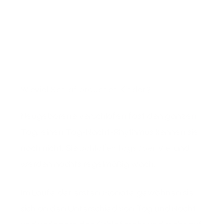
Wieviel Schlaf brauchen Kinder?
Neugeborene verschlafen fast den ganzen
Tag, einen Tag-Nacht-Rhythmus kennen sie
noch nicht. Sie
schlafen tagsüber viel
und
werden nachts regelmäßig wach.
Im Laufe der ersten Monate gewöhnen sie
sich an den Unterschied von Tag und Nacht