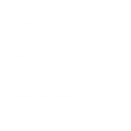
oben genannten Regeln befolgst und Deine
Schlafumgebung optimierst, kannst Du Deine
Schlafqualität verbessern und
mögliche
Schlafstörungen reduzieren
.
Achte darauf, auf
Deine individuellen
Bedürfnisse
und Vorlieben zu achten, um
eine Schlafumgebung zu schaffen, die für
Dich am besten geeignet ist.
Häufig gestellte Fragen
Was tun gegen einen schlechten Schlaf?
Regelmäßiges Wechseln der