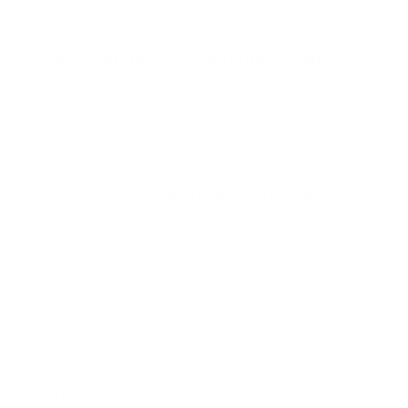
Wie schlaffördernd ist ein gutes Kissen?
Die Wirbelsäule ist vielfältigen Belastungen
ausgesetzt. Arbeits- und Schulalltag sind
häufig durch langes Sitzen geprägt und es
kommt zu
einseitigen Fehlbelastungen
, die
sich häufig an der Halswirbelsäule
bemerkbar machen.
Eine falsche Lage während des Schlafs kann
vorhandene Beschwerden verstärken oder
sie auslösen. Deshalb sollte man in den
Schlaf- und Ruhephasen für die
optimale