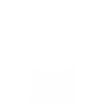
Nebenwirkungen, kommt völlig ohne Chemie
aus und ist nachweisbar wirksam.
Mit unserem
mySheepi COMPACT
wird Deine
kurze Auszeit noch entspannter!