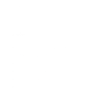
16-18 Jahre
8,5 Stunden
Quellen
Zusammenhang von elektronischen
Medien und Melatonin
Schlafrhythmus etabliert sich früh
Schlafhygiene
Effekte des Powernappings
Schäfchen zählen