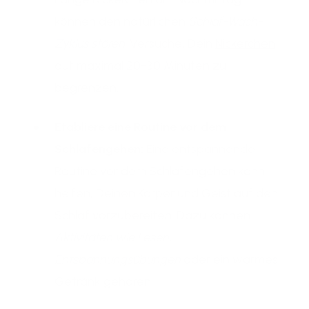
können den natürlichen
Schlaf-Wach-
Zyklus stören
. Versuche, Dein
Nickerchen
auf maximal 20-30 Minuten zu
begrenzen.
Etabliere eine Routine vor dem
Schlafengehen:
Eine entspannende
Routine vor dem Schlafengehen kann
helfen, Deinen Körper und Geist auf den
Schlaf vorzubereiten. Dazu können
Aktivitäten wie Lesen,
Entspannungsübungen
oder ein warmes
Getränk gehören.