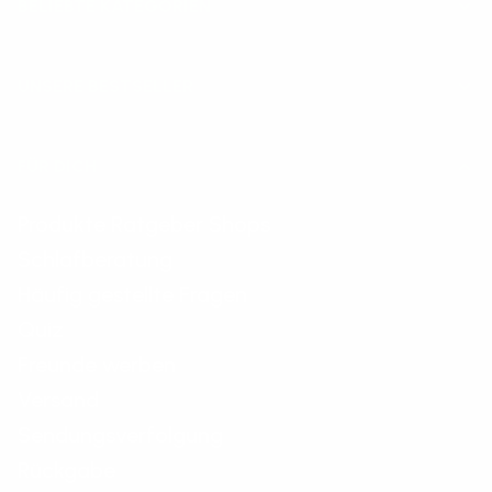
BELIEBTE KATEGORIEN
UNSERE BESTSELLER
FÜR DICH
Produkte Ratgeber Shops
Schlafberatung
Häufig gestellte Fragen
Quiz
Freunde werben
Versand
Sendungsverfolgung
Rückgabe