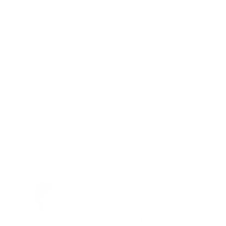
Bitte beachte, dass Kommentare vor der
Veröffentlichung freigegeben werden müssen.
Kommentar posten
Lars Reimann
Bei mySheepi geht es nicht nur um Kissen – es geht