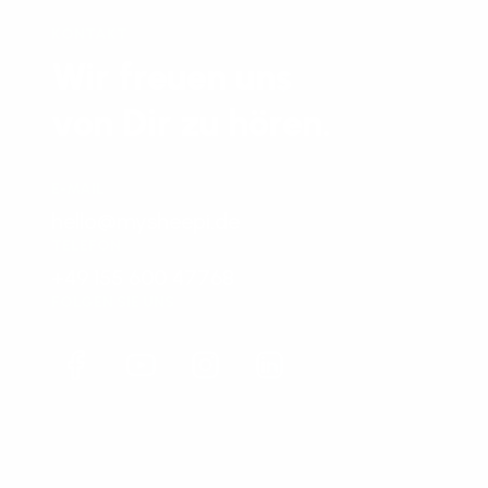
KONTAKT
Wir freuen uns
von Dir zu hören.
E-MAIL
hello@mysheepi.de
TELEFON
+49 155 600 47768
FOLGEN SIE UNS
Facebook
YouTube
Instagram
LinkedIn