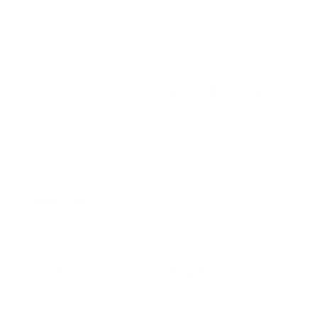
In der ersten Schulstunde sind die
Jugendlichen noch nicht voll leistungsfähig.
Aus diesem Grund fordern immer wieder
Schlafforscher
, den Schulanfang zeitlich zu
verschieben und erst um
8:30 oder 9 Uhr
mit
der Schule zu beginnen.
Am Nachmittag haben Teenager wieder ein
Leistungshoch. In der nachfolgenden
Übersicht
siehst Du, wie viel Schlaf Babys,
Kinder und Jugendliche benötigen:
Alter
Schlafbedürfnis
bis zu 3 Monaten
16-18 Stunden