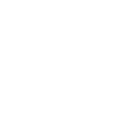
Was ist Schlafhygiene?
Schlafhygiene
bezieht sich auf
Verhaltensweisen und
Umgebungsbedingungen, die die Qualität
des Schlafs beeinflussen. Eine gute
Schlafhygiene kann dazu beitragen, einen
gesunden und
erholsamen Schlaf zu
fördern
und Schlafstörungen zu vermeiden.
Durch die Einhaltung der genannten Regeln
und die Schaffung einer optimalen
Schlafumgebung kannst Du Deine
Schlafgewohnheiten verbessern
und Deine