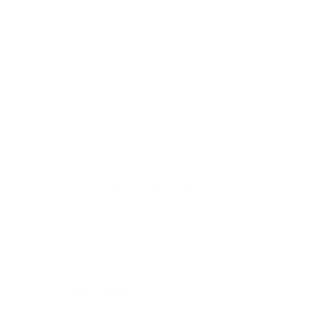
Bettwäsche und Saugen der Matratze
Vermeidung von schwerem Essen vor
dem Schlafengehen
Entspannen und Körper herunterfahren
lassen
Hilft „Schäfchen zählen“ beim Einschlafen?
Schäfchen zählen
hilft laut Forschern nicht
bei beim Einschlafen, sondern bewirkt genau
das Gegenteil,
es verzögert den
Einschlafprozess.