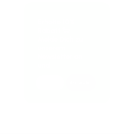
Erhalte 10%
Rabatt 🐑
Melde Dich zu
unserem
Newsletter an
und
Anmelden