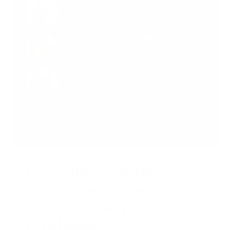
Hans-Gerd Gräber
AtlasEnergetiker n.G.®
Carmen Raasch
Physiotherapeutin
Monika Sattler
Physiotherapeutin
+ 30 weitere Experten
Physiotherapeuten und
Schlafspezialisten
vertrauen dem
mySheepi