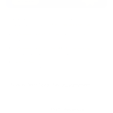
Erlebe den nächsten Urlaub in vollen Zügen mit
unserem exklusiven
TRAVEL Reisekissen Set!
mySheepi TRAVEL Kissen
: Dein ergonomisches
Kissen für unterwegs.
mySheepi TRAVEL Premium Kissenbezug
: Stilvoll
und bequem, leicht zu waschen.
TRAVELBAG
: Einfach, praktisch und wasserdicht,
damit Du Dein Kissen gut verstauen kannst.
Stelle Dein Spar-Set zusammen
TRAVEL Reisekissen