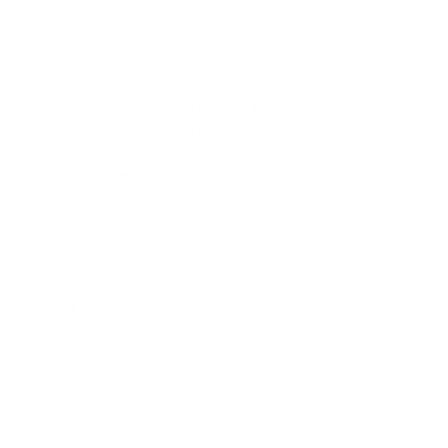
Kompakter Komfort für unterwegs
TRAVEL Premium
Kissenbezug
Atmungsaktiv aus hochwertiger
ägyptischer Baumwolle
Farbe auswählen
In den Warenkorb
Verringere die Menge für TRAVEL Reiseki
Erhöhe die Menge für TRAVEL Reise
Sicher bezahlen mit diesen Bezahlmethoden
100 Nächte
risikofrei testen
Kostenloser Versand
ab 75 € nach 🇩🇪
3-4 Werktage Versandzeit