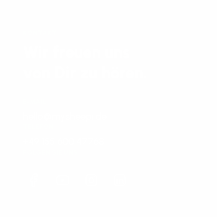
KONTAKT
Wir freuen uns
von Dir zu hören.
E-MAIL
hello@mysheepi.de
TELEFON
+49 155 600 47768
FOLGEN SIE UNS
Facebook
YouTube
Instagram
LinkedIn