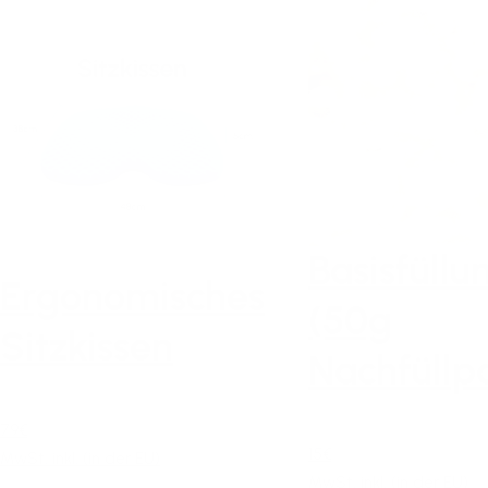
Basisfüllu
Ergonomisches
(50g
Sitzkissen
Nachfüllp
79€
15€
MwSt. inkl. (in der EU)
MwSt. inkl. (in der EU)