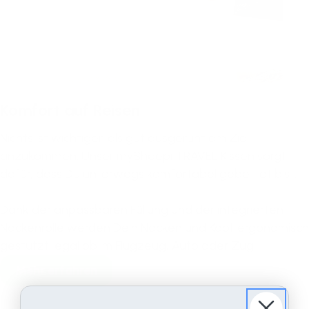
Komfort auf Reisen
Nichts ist wichtiger, als gut ausgeruht am Ziel
anzukommen. Unser mySheepi TRAVEL Kissen sorgt
dafür, dass Du unterwegs komfortabel gebettet bist.
Dank der anpassbaren Füllung und der integrierten
Nackenrolle werden Dein Nacken und Kopf ergonomisch
gestützt, egal ob im Flugzeug, Auto oder Zug.
Mehr erfahren