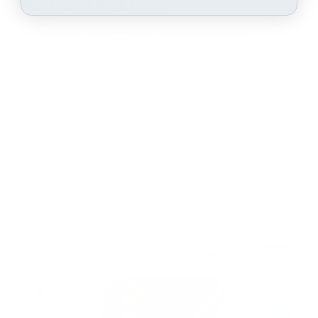
Stylisch und Praktisch
Der mySheepi TRAVEL Premium Kissenbezug ist nicht
nur ein echter Hingucker, sondern auch extrem
praktisch.
Er ist leicht zu entfernen und kann problemlos in der
Maschine gewaschen werden. So bleibt Dein Kissen
immer frisch und bereit für das nächste Abenteuer.
Mehr erfahren