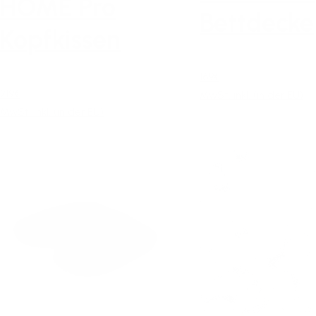
HOME Pro
Bettdecke
Kopfkissen
169€
219€
MwSt. inkl. (in der EU)
MwSt. inkl. (in der EU)