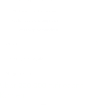
100 Tage risikofrei testen
Kostenlose Lieferung nach
3-4 Werktage Versandzeit
Details
Lieferung & Rückgabe
Pflegehinweise
Über
200.000
zufriedene
Kunden