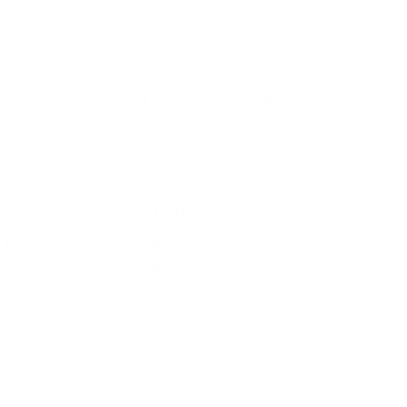
Was ist der Vorteil am TRAVEL Kissen
Spar-Set?
Welche Vorteile hat das mySheepi
TRAVEL Kissen gegenüber
herkömmlichen Reisekissen?
Dazu passt perfekt