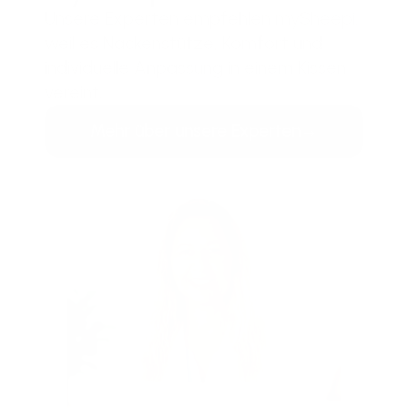
Unsere Experten empfehlen mySheepi,
weil es Nackenstütze, Komfort und
individuelle Anpassung in einem Kissen
vereint.
Mehr über unsere Experten
→