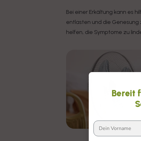
Bei einer Erkältung kann es 
entlasten und die Genesung 
helfen, die Symptome zu linde
Bereit 
S