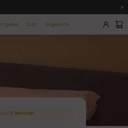
Einloggen
Warenko
atgeber
Quiz
Angebote
uer:
5 Minuten