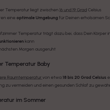
er Temperatur liegt zwischen
16 und 19 Grad
Celsius
ten eine
optimale Umgebung
für Deinen erholsamen Sch
zimmer Temperatur trägt dazu bei, dass Dein Körper i
unktionieren
kann
m nächsten Morgen ausgeruht
er Temperatur Baby
ere Raumtemperatur
von etwa
18 bis 20 Grad Celsius
e
ng zu vermeiden und einen gesunden Schlaf zu gewährl
eratur im Sommer