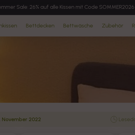
mmer Sale: 26% auf alle Kissen mit Code SOMMER2026
nkissen
Bettdecken
Bettwäsche
Zubehör
R
. November 2022
Leseda