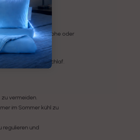
influss auf
es Schlafes. Eine zu hohe oder
en.
 einen erholsamen Schlaf.
 zu vermeiden.
mmer im Sommer kühl zu
u regulieren und