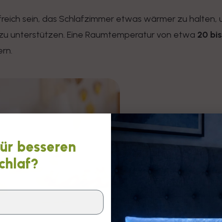
hilfreich sein, das Schlafzimmer etwas wärmer zu halte
zu unterstützen. Eine Raumtemperatur von etwa
20 bis
rn.
für besseren
chlaf?