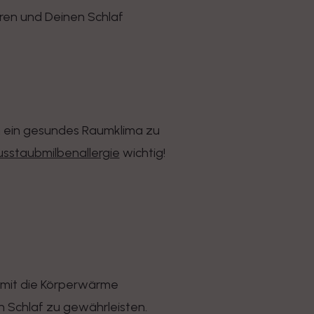
hren und Deinen Schlaf
m ein gesundes Raumklima zu
sstaubmilbenallergie
wichtig!
damit die Körperwärme
n Schlaf zu gewährleisten.