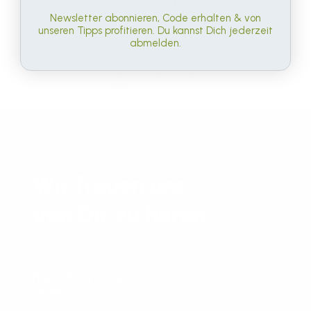
Schlaf?
mehr Schlaf als
Männer?
Newsletter abonnieren, Code erhalten & von
unseren Tipps profitieren. Du kannst Dich jederzeit
abmelden.
2
1
KONTAKT
Wir freuen uns
von Dir zu hören.
E-MAIL
hello@mysheepi.de
TELEFON