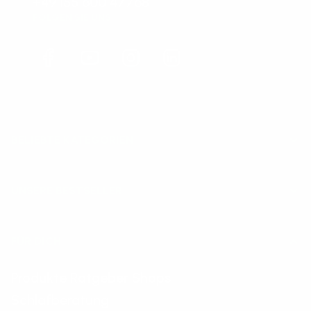
+49 155 600 47768
FOLGEN SIE UNS
Facebook
YouTube
Instagram
LinkedIn
BELIEBTE KATEGORIEN
UNSERE BESTSELLER
FÜR DICH
Produkte Ratgeber Shops
Schlafberatung