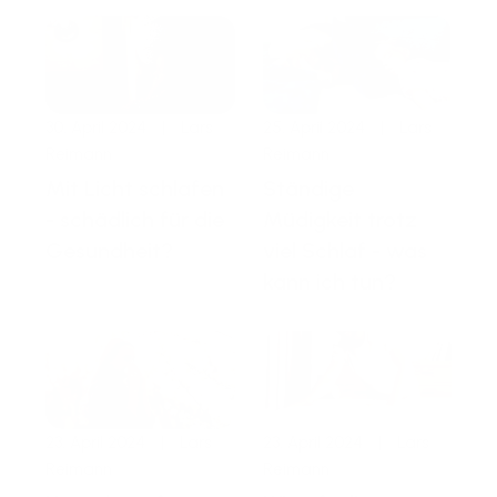
30. April 2024
|
Lars
25. April 2024
|
Lars
Reimann
Reimann
Mit Licht schlafen
Ständige
- schädlich für die
Müdigkeit trotz
Gesundheit?
viel Schlaf - was
kann ich tun?
23. April 2024
|
Lars
23. April 2024
|
Lars
Reimann
Reimann