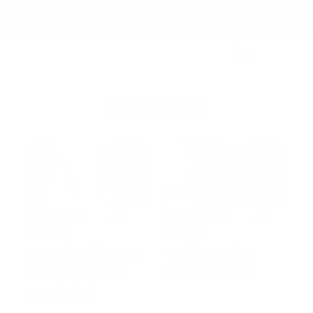
Direkt
Sommer Sale: 26% auf alle Kissen mit Code SOMMER2026
zum
Inhalt
Warenkorb
Gesundheit
13. Juni 2024
|
Lars
30. April 2024
|
Lars
Reimann
Reimann
Wie oft solltest Du
Welches Licht
Dein Kopfkissen
macht müde?
wechseln?